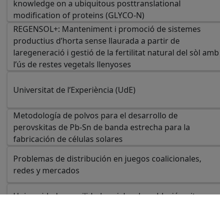
knowledge on a ubiquitous posttranslational
modification of proteins (GLYCO-N)
REGENSOL+: Manteniment i promoció de sistemes
productius d’horta sense llaurada a partir de
laregeneració i gestió de la fertilitat natural del sòl amb
l’ús de restes vegetals llenyoses
Universitat de l’Experiència (UdE)
Metodología de polvos para el desarrollo de
perovskitas de Pb-Sn de banda estrecha para la
fabricación de células solares
Problemas de distribución en juegos coalicionales,
redes y mercados
Universidad y movilidad social en la población gitana y
no-gitana, desde una perspectiva interseccional