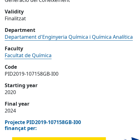
Generació del Coneixement
Validity
Finalitzat
Department
Departament d'Enginyeria Química i Química Analítica
Faculty
Facultat de Química
Code
PID2019-107158GB-I00
Starting year
2020
Final year
2024
List of projects
Filters
Projecte PID2019-107158GB-I00
finançat per: