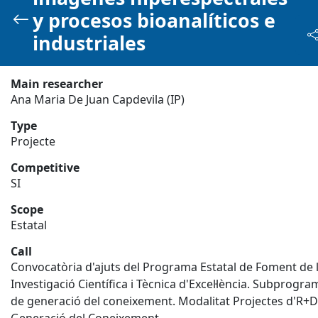
y procesos bioanalíticos e
Català - CA
industriales
Main researcher
Ana Maria De Juan Capdevila (IP)
Name, description...
Type
Projecte
Projects
Competitive
SI
Scope
Estatal
Home
Projects
Call
Projects
Convocatòria d'ajuts del Programa Estatal de Foment de 
Investigació Científica i Tècnica d'Excel·lència. Subprogra
de generació del coneixement. Modalitat Projectes d'R+D
Download