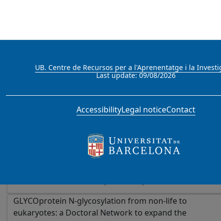
Modulación del aprendizaje emocional por vías
cerebelo-mesolímbicas
Evolución adaptativa en radiaciones insulares de
arañas del género Dysdera (Arachnida: Dysderidae)
UB. Centre de Recursos per a l'Aprenentatge i la Investi
usando datos de genomas completos de alta calidad
Last update: 09/08/2026
Uso innovador de brotes de legumbres para mejorar la
seguridad y calidad de alimentos vegetales
Accessibility
Legal notice
Contact
fermentados
Ajut per incentivar i consolidar la recerca d'excel·lència
ja existent a les universitats públiques de Catalunya.
Programa ICREA Academia 2025
Gestion partagées et harmonisée de la biodiversité
marine transfrontalière (RESMED+)
GLYCOprotein N-glycosylation from non-life to
eukaryotes: a Doctoral Network to expand the