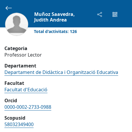
Català - CA
Muñoz Saavedra,
Judith Andrea
Total d'activitats: 126
Categoria
Nom, descripció...
Professor Lector
Investigadors
Departament
Departament de Didàctica i Organització Educativa
Facultat
Facultat d'Educació
Inici
Investigadors
Orcid
0000-0002-2733-0988
Investigadors
Filtres
Scopusid
58032349400