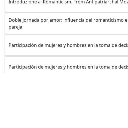
Introduzione a: Romanticism. From Antipatriarchal M
Adam Alcocer, Ana Luisa
Doble jornada por amor: influencia del romanticismo en
pareja
Adamo, Barbara
Participación de mujeres y hombres en la toma de deci
Adamuz Tomas, Jordi
Participación de mujeres y hombres en la toma de deci
Adan Civera, Alfredo Manuel
Mujeres y pobreza: alcances y limitaciones de las polí
Adan Puig, Ana
Universidad de Barcelona-UB, España
Adell Carmona, Maria