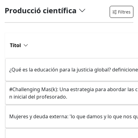
Abellana Sangra, Rosa Mari
Producció científica
Filtres
Abello Guell, Teresa
Títol
Abio Roig, Gemma
¿Qué es la educación para la justicia global? definicion
Abril Ferrando, Jose
Francisco
#Challenging Mas(k): Una estrategia para abordar las c
Achcaoucaou Iallouchen,
n inicial del profesorado.
Fariza
Mujeres y deuda externa: 'lo que damos y lo que nos qu
Acosta Verdugo, SANDRA