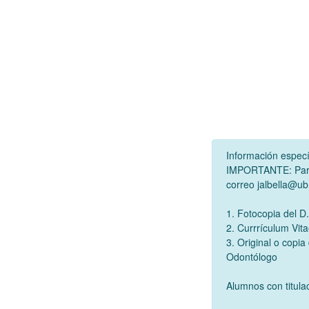
Información especí
IMPORTANTE: Para 
correo jalbella@ub
1. Fotocopia del D
2. Currrículum Vit
3. Original o copia 
Odontólogo
Alumnos con titulac