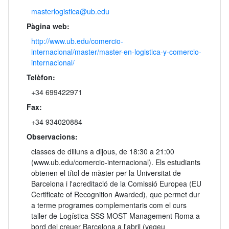
masterlogistica@ub.edu
Pàgina web:
http://www.ub.edu/comercio-
internacional/master/master-en-logistica-y-comercio-
internacional/
Telèfon:
+34 699422971
Fax:
+34 934020884
Observacions:
classes de dilluns a dijous, de 18:30 a 21:00
(www.ub.edu/comercio-internacional). Els estudiants
obtenen el títol de màster per la Universitat de
Barcelona i l'acreditació de la Comissió Europea (EU
Certificate of Recognition Awarded), que permet dur
a terme programes complementaris com el curs
taller de Logística SSS MOST Management Roma a
bord del creuer Barcelona a l'abril (vegeu