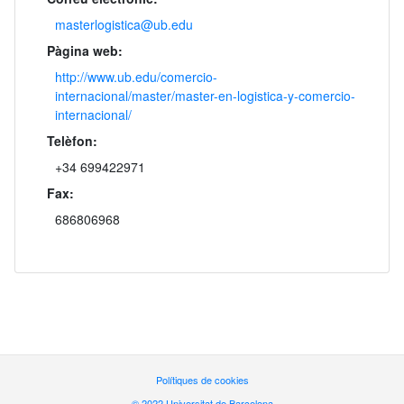
masterlogistica@ub.edu
Pàgina web:
http://www.ub.edu/comercio-
internacional/master/master-en-logistica-y-comercio-
internacional/
Telèfon:
+34 699422971
Fax:
686806968
Polítiques de cookies
© 2022 Universitat de Barcelona