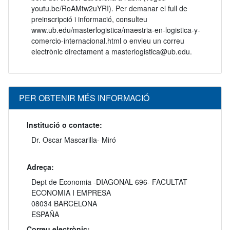
youtu.be/RoAMtw2uYRI). Per demanar el full de
preinscripció i informació, consulteu
www.ub.edu/masterlogistica/maestria-en-logistica-y-
comercio-internacional.html o envieu un correu
electrònic directament a masterlogistica@ub.edu.
PER OBTENIR MÉS INFORMACIÓ
Institució o contacte:
Dr. Oscar Mascarilla- Miró
Adreça:
Dept de Economia -DIAGONAL 696- FACULTAT
ECONOMIA I EMPRESA
08034 BARCELONA
ESPAÑA
Correu electrònic: