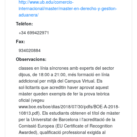
http://www.ub.edu/comercio-
internacional/master/master-en-derecho-y-gestion-
aduanera/
Telèfon:
+34 699422971
Fax:
934020884
Observacions:
classes en línia síncrones amb experts del sector
dijous, de 18:00 a 21:00, més formació en línia
addicional per mitjà del Campus Virtual. Els
sol·licitants que acreditin haver aprovat aquest
màster queden exempts de fer la prova teòrica
oficial (vegeu
www.boe.es/boe/dias/2018/07/30/pdfs/BOE-A-2018-
10813.pdf). Els estudiants obtenen el títol de màster
per la Universitat de Barcelona i l'acreditació de la
Comissió Europea (EU Certificate of Recognition
Awarded), qualificació professional exigida al