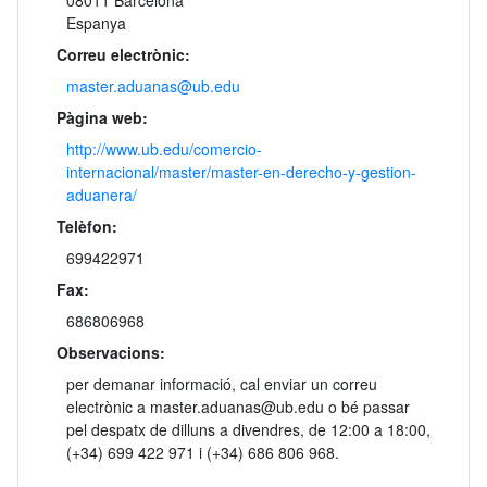
08011 Barcelona
Espanya
Correu electrònic:
master.aduanas@ub.edu
Pàgina web:
http://www.ub.edu/comercio-
internacional/master/master-en-derecho-y-gestion-
aduanera/
Telèfon:
699422971
Fax:
686806968
Observacions:
per demanar informació, cal enviar un correu
electrònic a master.aduanas@ub.edu o bé passar
pel despatx de dilluns a divendres, de 12:00 a 18:00,
(+34) 699 422 971 i (+34) 686 806 968.