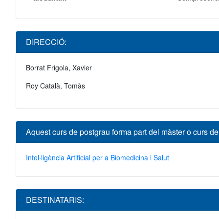
DIRECCIÓ:
Borrat Frigola, Xavier
Roy Català, Tomàs
Aquest curs de postgrau forma part del màster o curs d
Intel·ligència Artificial per a Biomedicina i Salut
DESTINATARIS: