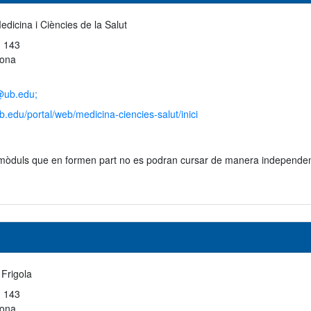
edicina i Ciències de la Salut
 143
lona
@ub.edu;
b.edu/portal/web/medicina-ciencies-salut/inici
 mòduls que en formen part no es podran cursar de manera independen
 Frigola
 143
lona