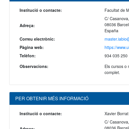
Institució o contacte:
Facultat de M
C/ Casanova,
08036 Barce
Adreça:
España
Correu electrònic:
master.iabio
Pàgina web:
https://www.u
Telèfon:
934 035 250
Observacions:
Els cursos o
complet.
PER OBTENIR MÉS INFORMACIÓ
Institució o contacte:
Xavier Borrat
C/ Casanova,
08036 Barce
Adreça: