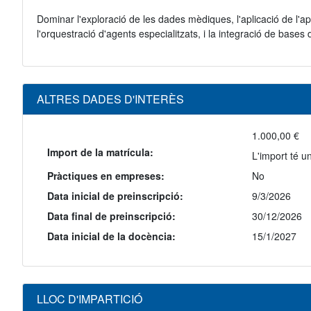
Dominar l'exploració de les dades mèdiques, l'aplicació de l'a
l'orquestració d'agents especialitzats, i la integració de bases de
ALTRES DADES D'INTERÈS
1.000,00 €
Import de la matrícula:
L'import té u
Pràctiques en empreses:
No
Data inicial de preinscripció:
9/3/2026
Data final de preinscripció:
30/12/2026
Data inicial de la docència:
15/1/2027
LLOC D'IMPARTICIÓ