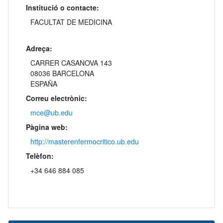
Institució o contacte:
FACULTAT DE MEDICINA
Adreça:
CARRER CASANOVA 143
08036 BARCELONA
ESPAÑA
Correu electrònic:
mce@ub.edu
Pàgina web:
http://masterenfermocritico.ub.edu
Telèfon:
+34 646 884 085