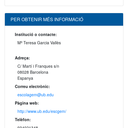
PER OBTENIR MÉS INFORMACIÓ
Institució o contacte:
Mª Teresa Garcia Vallès
Adreça:
C/ Martí i Franques s/n
08028 Barcelona
Espanya
Correu electrònic:
escolagem@ub.edu
Pàgina web:
http://www.ub.edu/escgem/
Telèfon:
934021348