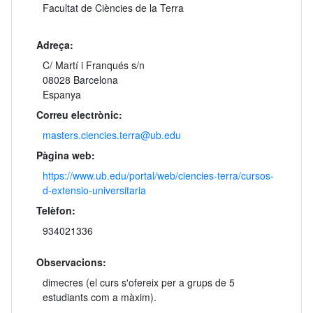
Facultat de Ciències de la Terra
Adreça:
C/ Martí i Franqués s/n
08028 Barcelona
Espanya
Correu electrònic:
masters.ciencies.terra@ub.edu
Pàgina web:
https://www.ub.edu/portal/web/ciencies-terra/cursos-
d-extensio-universitaria
Telèfon:
934021336
Observacions:
dimecres (el curs s'ofereix per a grups de 5
estudiants com a màxim).