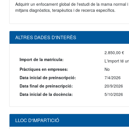
Adquirir un enfocament global de l'estudi de la mama normal i 
mitjans diagnòstics, terapèutics i de recerca específics.
ALTRES DADES D'INTERÈS
2.850,00 €
Import de la matrícula:
L'import té u
Pràctiques en empreses:
No
Data inicial de preinscripció:
7/4/2026
Data final de preinscripció:
20/9/2026
Data inicial de la docència:
5/10/2026
LLOC D'IMPARTICIÓ