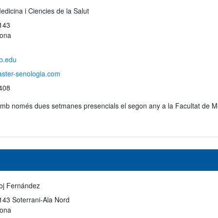
edicina i Ciencies de la Salut
143
lona
b.edu
aster-senologia.com
408
 amb només dues setmanes presencials el segon any a la Facultat de Med
oj Fernández
43 Soterrani-Ala Nord
lona