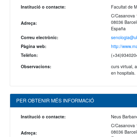
Institució o contacte:
Facultat de M
C/Casanova 
08036 Barce
Adreça:
España
Correu electrònic:
senologia@u
Pàgina web:
http://www.m
Telèfon:
(+34)934020
Observacions:
curs virtual,
en hospitals.
PER OBTENIR MÉS INFORMACIÓ
Institució o contacte:
Neus Barban
C/Casanova 1
08036 Barce
Adreça: