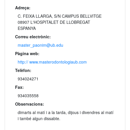
Adreça:
C. FEIXA LLARGA, S/N CAMPUS BELLVITGE
08907 L'HOSPITALET DE LLOBREGAT
ESPANYA
Correu electrònic:
master_paonim@ub.edu
Pàgina web:
http:// www.masterodontologiaub.com
Telèfon:
934024271
Fax:
934035558
Observacions:
dimarts al matí i a la tarda, dijous i divendres al matí
i també algun dissabte.