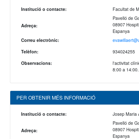
Institució o contacte:
Facultat de M
Pavelló de Go
08907 Hospit
Adreça:
Espanya
Correu electrònic:
evawillaert@
Telèfon:
934024255
Observacions:
l'activitat cl
8:00 a 14:00.
PER OBTENIR MÉS INFORMACIÓ
Institució o contacte:
Josep Maria 
Pavelló de Go
08907 Hospit
Adreça:
Espanya