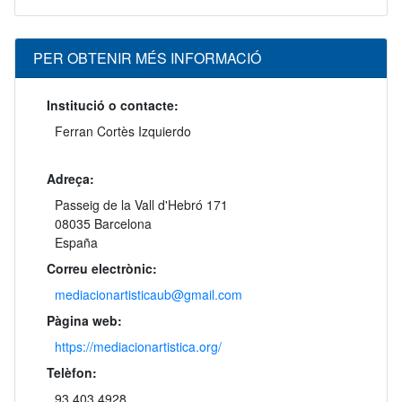
PER OBTENIR MÉS INFORMACIÓ
Institució o contacte:
Ferran Cortès Izquierdo
Adreça:
Passeig de la Vall d'Hebró 171
08035 Barcelona
España
Correu electrònic:
mediacionartisticaub@gmail.com
Pàgina web:
https://mediacionartistica.org/
Telèfon:
93 403 4928