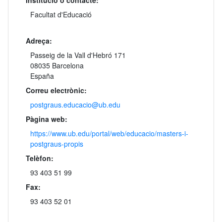
Institució o contacte:
Facultat d'Educació
Adreça:
Passeig de la Vall d'Hebró 171
08035 Barcelona
España
Correu electrònic:
postgraus.educacio@ub.edu
Pàgina web:
https://www.ub.edu/portal/web/educacio/masters‐i‐
postgraus‐propis
Telèfon:
93 403 51 99
Fax:
93 403 52 01