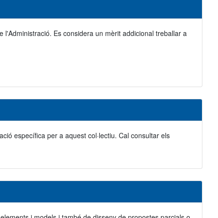
 l'Administració. Es considera un mèrit addicional treballar a
ació específica per a aquest col·lectiu. Cal consultar els
ó d'elements i models i també de disseny de propostes parcials o