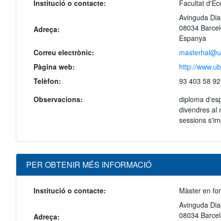
Institució o contacte:
Facultat d'E
Avinguda Dia
08034 Barce
Adreça:
Espanya
Correu electrònic:
masterhal@u
Pàgina web:
http://www.u
Telèfon:
93 403 58 92
Observacions:
diploma d'esp
divendres al 
sessions s'im
PER OBTENIR MÉS INFORMACIÓ
Institució o contacte:
Màster en fo
Avinguda Diag
08034 Barce
Adreça: