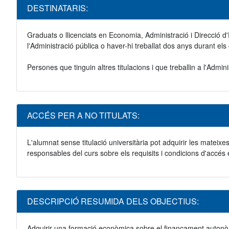
DESTINATARIS:
Graduats o llicenciats en Economia, Administració i Direcció d'
l'Administració pública o haver-hi treballat dos anys durant els 
Persones que tinguin altres titulacions i que treballin a l'Admi
ACCÉS PER A NO TITULATS:
L'alumnat sense titulació universitària pot adquirir les mateixe
responsables del curs sobre els requisits i condicions d'accés 
DESCRIPCIÓ RESUMIDA DELS OBJECTIUS:
Adquirir una formació econòmica sobre el finançament autonòmic 