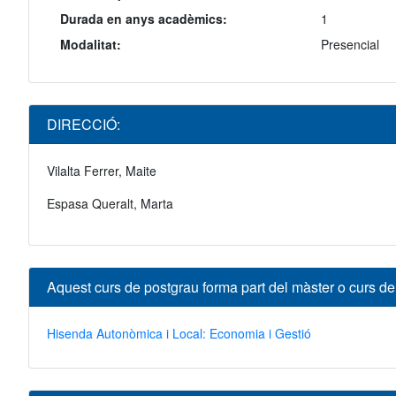
Durada en anys acadèmics:
1
Modalitat:
Presencial
DIRECCIÓ:
Vilalta Ferrer, Maite
Espasa Queralt, Marta
Aquest curs de postgrau forma part del màster o curs d
Hisenda Autonòmica i Local: Economia i Gestió