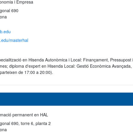
conomia i Empresa
gonal 690
lona
b.edu
b.edu/masterhal
ecialització en Hisenda Autonòmica i Local: Finançament, Pressupost i C
mes; diploma d'expert en Hisenda Local: Gestió Econòmica Avançada, ca
parteixen de 17:00 a 20:00).
rmació permanent en HAL
onal 690, torre 6, planta 2
lona