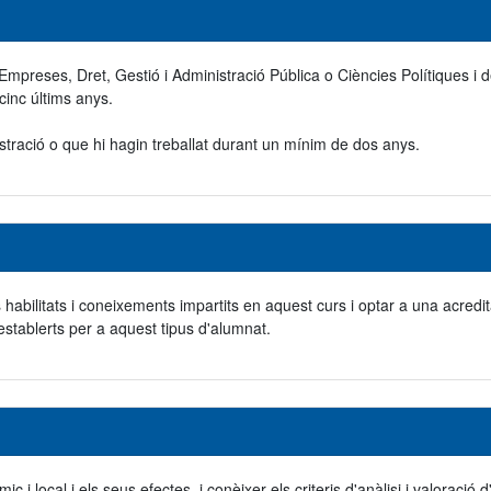
Empreses, Dret, Gestió i Administració Pública o Ciències Polítiques i de
cinc últims anys.
nistració o que hi hagin treballat durant un mínim de dos anys.
s habilitats i coneixements impartits en aquest curs i optar a una acredit
establerts per a aquest tipus d'alumnat.
i local i els seus efectes, i conèixer els criteris d'anàlisi i valoraci