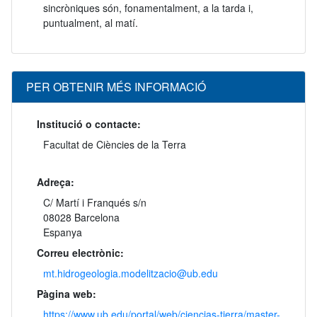
sincròniques són, fonamentalment, a la tarda i,
puntualment, al matí.
PER OBTENIR MÉS INFORMACIÓ
Institució o contacte:
Facultat de Ciències de la Terra
Adreça:
C/ Martí i Franqués s/n
08028 Barcelona
Espanya
Correu electrònic:
mt.hidrogeologia.modelitzacio@ub.edu
Pàgina web:
https://www.ub.edu/portal/web/ciencias-tierra/master-