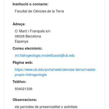
Institució o contacte:
Facultat de Ciències de la Terra
Adreça:
C/ Martí i Franqués s/n
08028 Barcelona
Espanya
Correu electrònic:
mt.hidrogeologia.modelitzacio@ub.edu
Pàgina web:
https://www.ub.edu/portal/web/ciencias-tierra/master-
propio-hidrogeologia
Telèfon:
934021336
Observacions:
els períodes de presencialitat o activitats