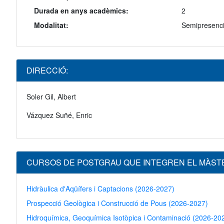
Durada en anys acadèmics:
2
Modalitat:
Semipresenci
DIRECCIÓ:
Soler Gil, Albert
Vázquez Suñé, Enric
CURSOS DE POSTGRAU QUE INTEGREN EL MÀST
Hidràulica d'Aqüífers i Captacions (2026-2027)
Prospecció Geològica i Construcció de Pous (2026-2027)
Hidroquímica, Geoquímica Isotòpica i Contaminació (2026-20