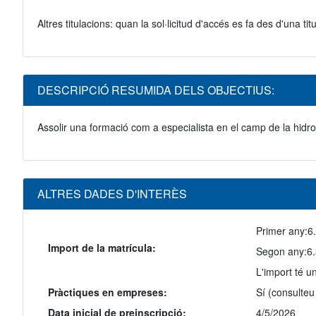
Altres titulacions: quan la sol·licitud d'accés es fa des d'una 
DESCRIPCIÓ RESUMIDA DELS OBJECTIUS:
Assolir una formació com a especialista en el camp de la hidro
ALTRES DADES D'INTERÈS
Primer any:
6
Import de la matrícula:
Segon any:
6
L'import té u
Pràctiques en empreses:
Sí (consulteu
Data inicial de preinscripció:
4/5/2026