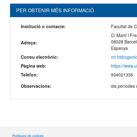
PER OBTENIR MÉS INFORMACIÓ
Institució o contacte:
Facultat de C
C/ Martí i Fr
08028 Barce
Adreça:
Espanya
Correu electrònic:
mt.hidrogeol
Pàgina web:
https://www.u
Telèfon:
934021336
Observacions:
els períodes 
Polítiques de cookies