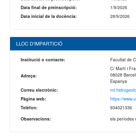
Data final de preinscripció:
1/9/2026
Data inicial de la docència:
28/9/2026
LLOC D'IMPARTICIÓ
Institució o contacte:
Facultat de C
C/ Martí i Fr
08028 Barce
Adreça:
Espanya
Correu electrònic:
mt.hidrogeol
Pàgina web:
https://www.u
Telèfon:
934021336
Observacions:
els períodes 