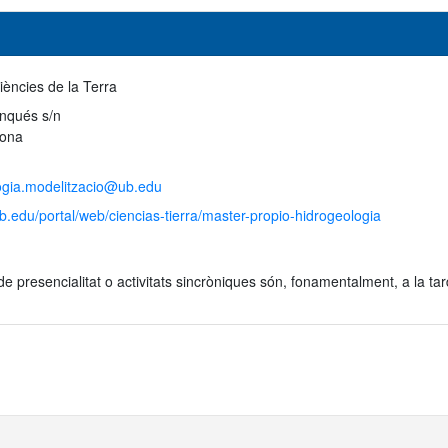
iències de la Terra
anqués s/n
lona
ogia.modelitzacio@ub.edu
b.edu/portal/web/ciencias-tierra/master-propio-hidrogeologia
de presencialitat o activitats sincròniques són, fonamentalment, a la tar