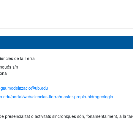
iències de la Terra
anqués s/n
lona
ogia.modelitzacio@ub.edu
b.edu/portal/web/ciencias-tierra/master-propio-hidrogeologia
de presencialitat o activitats sincròniques són, fonamentalment, a la tar