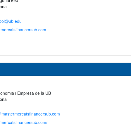
gonal 690
lona
hool@ub.edu
ermercatsfinancersub.com
conomia i Empresa de la UB
lona
@mastermercatsfinancersub.com
ermercatsfinancersub.com/