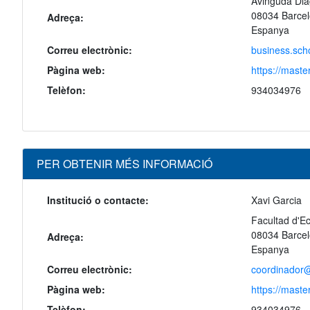
Avinguda Dia
08034 Barce
Adreça:
Espanya
Correu electrònic:
business.sc
Pàgina web:
https://mast
Telèfon:
934034976
PER OBTENIR MÉS INFORMACIÓ
Institució o contacte:
Xavi Garcia
Facultad d'E
08034 Barce
Adreça:
Espanya
Correu electrònic:
coordinador
Pàgina web:
https://mast
Telèfon:
934034976