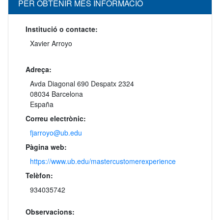
PER OBTENIR MÉS INFORMACIÓ
Institució o contacte:
Xavier Arroyo
Adreça:
Avda Diagonal 690 Despatx 2324
08034 Barcelona
España
Correu electrònic:
fjarroyo@ub.edu
Pàgina web:
https://www.ub.edu/mastercustomerexperience
Telèfon:
934035742
Observacions: