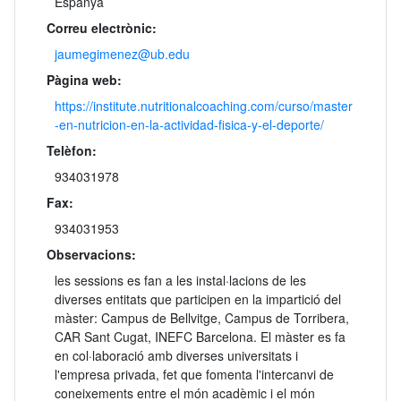
Espanya
Correu electrònic:
jaumegimenez@ub.edu
Pàgina web:
https://institute.nutritionalcoaching.com/curso/master
-en-nutricion-en-la-actividad-fisica-y-el-deporte/
Telèfon:
934031978
Fax:
934031953
Observacions:
les sessions es fan a les instal·lacions de les
diverses entitats que participen en la impartició del
màster: Campus de Bellvitge, Campus de Torribera,
CAR Sant Cugat, INEFC Barcelona. El màster es fa
en col·laboració amb diverses universitats i
l'empresa privada, fet que fomenta l'intercanvi de
coneixements entre el món acadèmic i el món