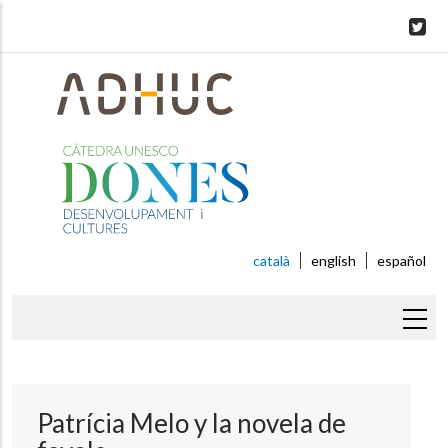
Skip
to
main
content
català
english
español
Fil
d'ariadna
Patrícia Melo y la novela de