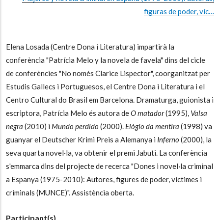
figuras de poder, víc…
Elena Losada (Centre Dona i Literatura) impartirà la
conferència "Patrícia Melo y la novela de favela" dins del cicle
de conferències "No només Clarice Lispector", coorganitzat per
Estudis Gallecs i Portuguesos, el Centre Dona i Literatura i el
Centro Cultural do Brasil em Barcelona. Dramaturga, guionista i
escriptora, Patrícia Melo és autora de
O matador
(1995),
Valsa
negra
(2010) i
Mundo perdido
(2000).
Elógio da mentira
(1998) va
guanyar el Deutscher Krimi Preis a Alemanya i
Inferno
(2000), la
seva quarta novel·la, va obtenir el premi Jabuti.
La conferència
s'emmarca dins del projecte de recerca "Dones i novel·la criminal
a Espanya (1975-2010): Autores, figures de poder, víctimes i
criminals (MUNCE)". Assistència oberta.
Participant(s)