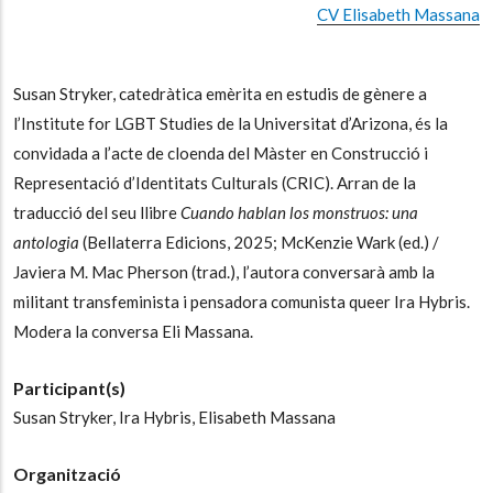
CV Elisabeth Massana
Susan Stryker, catedràtica emèrita en estudis de gènere a
l’Institute for LGBT Studies de la Universitat d’Arizona
,
és la
convidada a l’acte de cloenda del Màster en Construcció i
Representació d’Identitats Culturals (CRIC). Arran de la
traducció del seu llibre
Cuando hablan los monstruos: una
antologia
(Bellaterra Edicions, 2025; McKenzie Wark (ed.) /
Javiera M. Mac Pherson (trad.), l’autora conversarà amb la
militant transfeminista i pensadora comunista queer Ira Hybris.
Modera la conversa Eli Massana.
Participant(s)
Susan Stryker,
Ira Hybris,
Elisabeth Massana
Organització