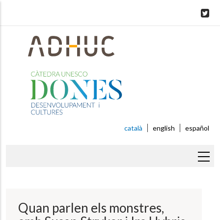
Skip
to
main
content
català
english
español
Fil
d'ariadna
Quan parlen els monstres,