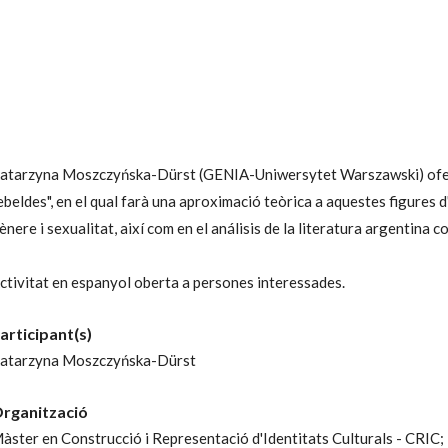
atarzyna Moszczyńska-Dürst (GENIA-Uniwersytet Warszawski) oferei
ebeldes", en el qual farà una aproximació teòrica a aquestes figures d'
ènere i sexualitat, així com en el análisis de la literatura argentina 
ctivitat en espanyol oberta a persones interessades.
articipant(s)
atarzyna Moszczyńska-Dürst
rganització
àster en Construcció i Representació d'Identitats Culturals - CRIC;