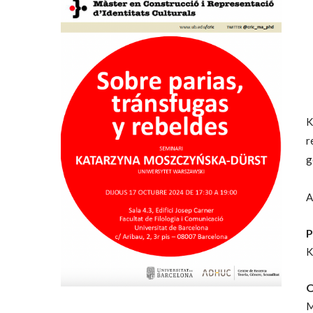
K
r
g
A
P
K
O
M