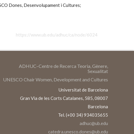
SCO Dones, Desenvolupament i Cultures;
https://www.ub.edu/adhuc/ca/node/6024
ADHUC–Centre de Recerca Teoria, Gènere,
Sexualitat
UNESCO Chair Women, Development and Cultures
Universitat de Barcelona
Gran Via de les Corts Catalanes, 585, 08007
Barcelona
Tel. (+00 34) 934035655
adhuc@ub.edu
catedra.unesco.dones@ub.edu