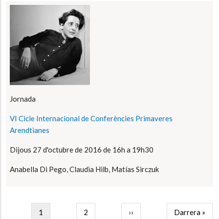
Jornada
VI Cicle Internacional de Conferències Primaveres
Arendtianes
Dijous 27 d'octubre de 2016 de 16h a 19h30
Anabella Di Pego, Claudia Hilb, Matías Sirczuk
Pagination
Pàgina
1
Page
2
Next
››
Last
Darrera »