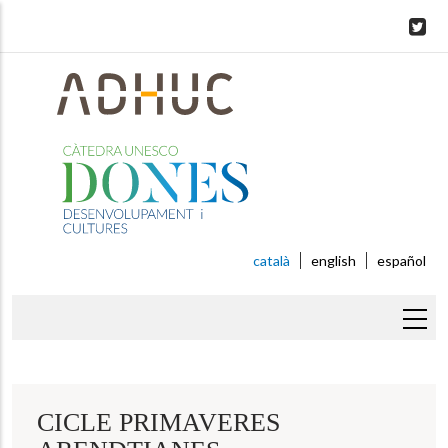
Skip
to
main
content
català
english
español
Fil
d'ariadna
CICLE PRIMAVERES