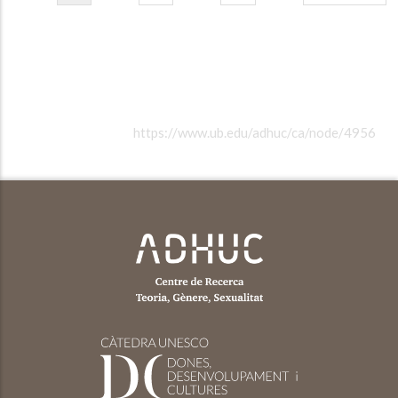
actual
page
page
https://www.ub.edu/adhuc/ca/node/4956