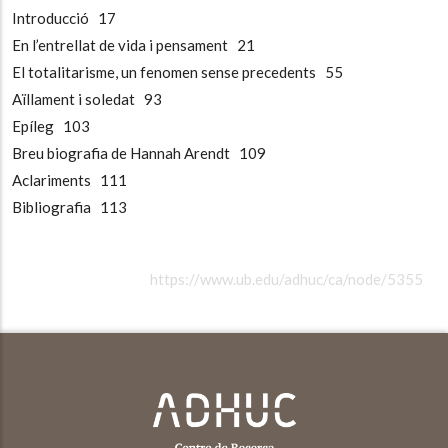
Introducció 17
En l’entrellat de vida i pensament 21
El totalitarisme, un fenomen sense precedents 55
Aïllament i soledat 93
Epíleg 103
Breu biografia de Hannah Arendt 109
Aclariments 111
Bibliografia 113
https://www.ub.edu/adhuc/ca/node/5355