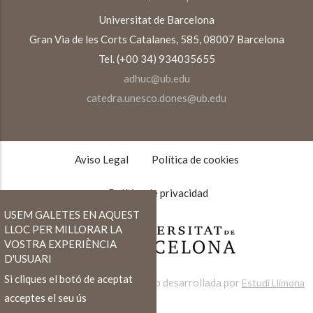
Universitat de Barcelona
Gran Via de les Corts Catalanes, 585, 08007 Barcelona
Tel. (+00 34) 934035655
adhuc@ub.edu
catedra.unesco.dones@ub.edu
TEXTOS
LEGALES
Aviso Legal
Política de cookies
Política de privacidad
USEM GALETES EN AQUEST
LLOC PER MILLORAR LA
VOSTRA EXPERIÈNCIA
D'USUARI
Si cliques el botó de aceptat
Web desarrollada por
Estudi Llimona
acceptes el seu ús