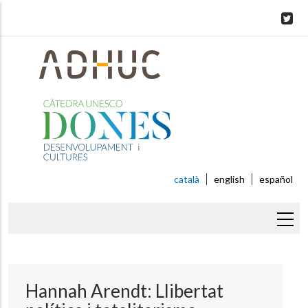
Skip
to
main
content
català
english
español
Fil
d'ariadna
Hannah Arendt: Llibertat