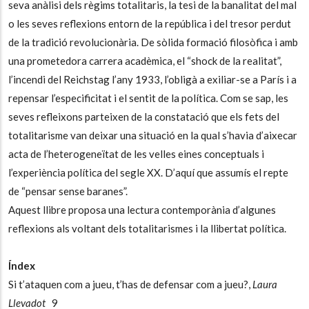
seva anàlisi dels règims totalitaris, la tesi de la banalitat del mal
o les seves reflexions entorn de la república i del tresor perdut
de la tradició revolucionària. De sòlida formació filosòfica i amb
una prometedora carrera acadèmica, el “shock de la realitat”,
l’incendi del Reichstag l’any 1933, l’obligà a exiliar-se a París i a
repensar l’especificitat i el sentit de la política. Com se sap, les
seves refleixons parteixen de la constatació que els fets del
totalitarisme van deixar una situació en la qual s’havia d’aixecar
acta de l’heterogeneïtat de les velles eines conceptuals i
l’experiència política del segle XX. D’aquí que assumís el repte
de “pensar sense baranes”.
Aquest llibre proposa una lectura contemporània d’algunes
reflexions als voltant dels totalitarismes i la llibertat política.
Índex
Si t’ataquen com a jueu, t’has de defensar com a jueu?,
Laura
Llevadot
9