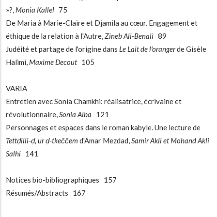
»?,
Monia Kallel
75
De Maria à Marie-Claire et Djamila au cœur. Engagement et
éthique de la relation à l'Autre,
Zineb Ali-Benali
89
Judéité et partage de l'origine dans
Le Lait de l'oranger
de Gisèle
Halimi,
Maxime Decout
105
VARIA
Entretien avec Sonia Chamkhi: réalisatrice, écrivaine et
révolutionnaire,
Sonia Alba
121
Personnages et espaces dans le roman kabyle. Une lecture de
Tett
ḍ
illi-
ḍ
, ur
ḍ
-tke
čč
em
d'Amar Mezdad,
Samir Akli et Mohand Akli
Salhi
141
Notices bio-bibliographiques 157
Résumés/Abstracts 167