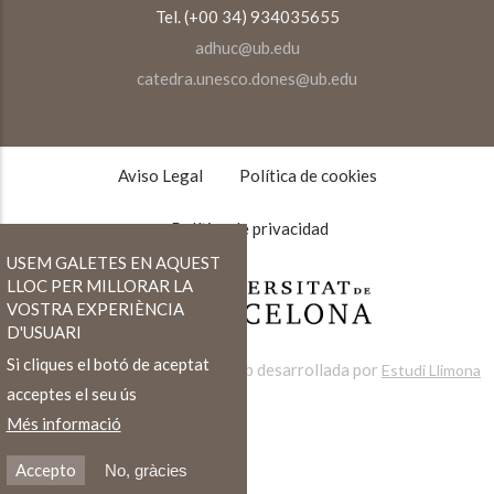
Tel. (+00 34) 934035655
adhuc@ub.edu
catedra.unesco.dones@ub.edu
TEXTOS
LEGALES
Aviso Legal
Política de cookies
Política de privacidad
USEM GALETES EN AQUEST
LLOC PER MILLORAR LA
VOSTRA EXPERIÈNCIA
D'USUARI
Si cliques el botó de aceptat
Web desarrollada por
Estudi Llimona
acceptes el seu ús
Més informació
Accepto
No, gràcies