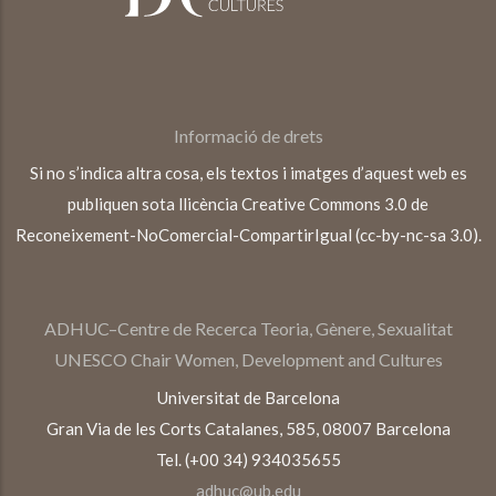
Informació de drets
Si no s’indica altra cosa, els textos i imatges d’aquest web es
publiquen sota llicència Creative Commons 3.0 de
Reconeixement-NoComercial-CompartirIgual (cc-by-nc-sa 3.0).
ADHUC–Centre de Recerca Teoria, Gènere, Sexualitat
UNESCO Chair Women, Development and Cultures
Universitat de Barcelona
Gran Via de les Corts Catalanes, 585, 08007 Barcelona
Tel. (+00 34) 934035655
adhuc@ub.edu