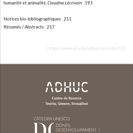
humanité et animalité,
Claudine Lécrivain
193
Notices bio-bibliographiques 211
Résumés / Abstracts 217
https://www.ub.edu/adhuc/ca/node/731