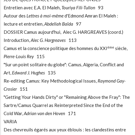
Entretien avec E.A. El Maleh,
Touriya Fili-Tullon
93
Autour des
Lettres à moi-même
d'Edmond Amran El Maleh :
lecture et entretien,
Abdellah Baïda
97
DOSSIER Camus aujourd'hui, Alec G. HARGREAVES (coord.)
Introduction,
Alec G. Hargreaves
113
ème
Camus et la conscience politique des hommes du XXI
siècle,
Pierre-Louis Rey
115
"Sur un point solitaire du globe": Camus, Algeria, Conflict and
Art,
Edward J. Hughes
135
Re-editing Camus: Key Methodological Issues,
Raymond Gay-
Crosier
151
"Getting Your Hands Dirty" or "Remaining Above the Fray": The
Sartre/Camus Quarrel as Reinterpreted Since the End of the
Cold War,
Adrian van den Hoven
171
VARIA
Des chevreuils égarés aux yeux éblouis : les clandestins entre