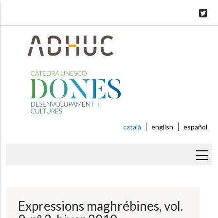
Skip
to
main
content
català
english
español
Fil
d'ariadna
Expressions maghrébines, vol.