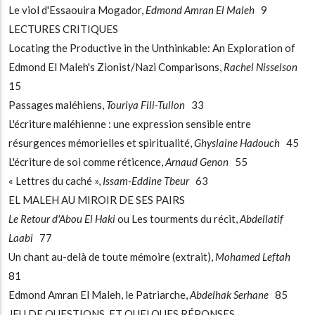
Le viol d'Essaouira Mogador,
Edmond Amran El Maleh
9
LECTURES CRITIQUES
Locating the Productive in the Unthinkable: An Exploration of
Edmond El Maleh's Zionist/Nazi Comparisons,
Rachel Nisselson
15
Passages maléhiens,
Touriya Fili-Tullon
33
L'écriture maléhienne : une expression sensible entre
résurgences mémorielles et spiritualité,
Ghyslaine Hadouch
45
L'écriture de soi comme réticence,
Arnaud Genon
55
« Lettres du caché »,
Issam-Eddine Tbeur
63
EL MALEH AU MIROIR DE SES PAIRS
Le Retour d'Abou El Haki
ou Les tourments du récit,
Abdellatif
Laabi
77
Un chant au-delà de toute mémoire (extrait),
Mohamed Leftah
81
Edmond Amran El Maleh, le Patriarche,
Abdelhak Serhane
85
JEU DE QUESTIONS, ET QUELQUES RÉPONSES