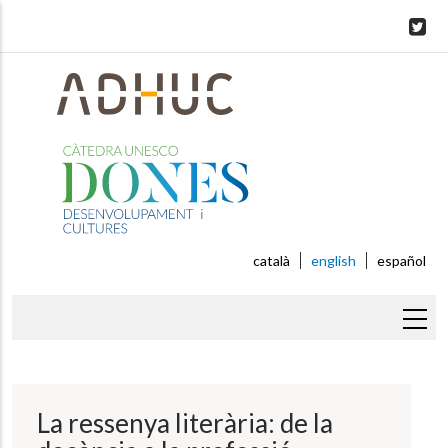
Skip
to
main
content
català
english
español
Breadcrumb
La ressenya literària: de la