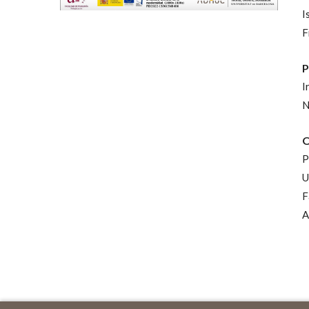
I
F
P
I
N
O
P
U
F
A