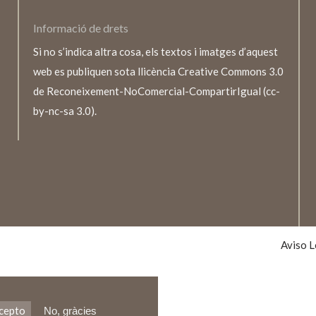
Informació de drets
Si no s’indica altra cosa, els textos i imatges d’aquest
web es publiquen sota llicència Creative Commons 3.0
de Reconeixement-NoComercial-CompartirIgual (cc-
by-nc-sa 3.0).
TEXTO
LEGALE
Aviso L
cepto
No, gràcies