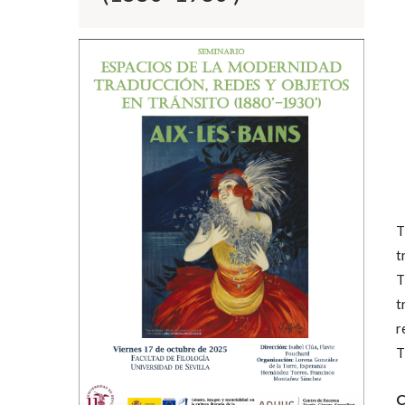
T
t
T
t
r
T
C