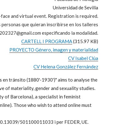
Universidad de Sevilla
face and virtual event. Registration is required.
 personas que quieran inscribirse en los talleres
a202327@gmail.com especificando la modalidad.
CARTELL I PROGRAMA
(315.97 KB)
PROYECTO Género, imagen y materialidad
CV Isabel Clúa
CV Helena González Fernández
s en tránsito (1880'-1930')" aims to analyse the
ve of materiality, gender and sexuality studies.
 of Barcelona), a specialist in feminist
online). Those who wish to attend online must
I /10.13039/501100011033 i per FEDER, UE.