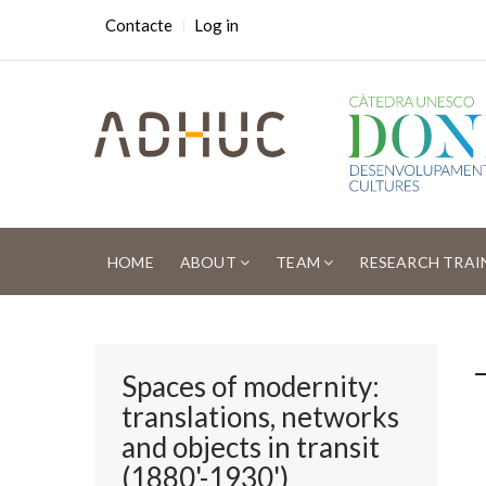
Skip
USER
Contacte
Log in
ACCOUNT
to
MENU
main
content
MAIN
NAVIGATION
HOME
ABOUT
TEAM
RESEARCH TRAI
Breadcrumb
Spaces of modernity:
translations, networks
and objects in transit
(1880'-1930')