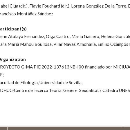
sabel Clúa (dir.),
Flavie Fouchard (dir.),
Lorena González De la Torre,
rancisco Montáñez Sánchez
articipant(s)
rene Atalaya Fernández,
Olga Castro,
María Gamero,
Helena Gonzál
ara María Mahou Boullosa,
Pilar Navas Almohalla,
Emilio Ocampos 
rganization
ROYECTO GIMA PID2022-137613NB-I00 financiado por MICIU/A
E;
acultad de Filología, Universidad de Sevilla;
DHUC-Centre de recerca Teoria, Genere, Sexualitat / Càtedra UNE