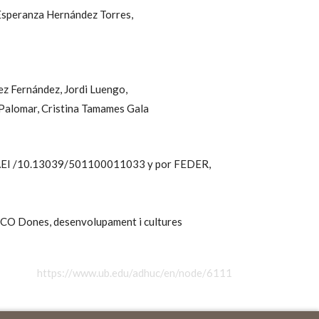
Esperanza Hernández Torres,
ez Fernández,
Jordi Luengo,
Palomar,
Cristina Tamames Gala
EI /10.13039/501100011033 y por FEDER,
SCO Dones, desenvolupament i cultures
https://www.ub.edu/adhuc/en/node/6111