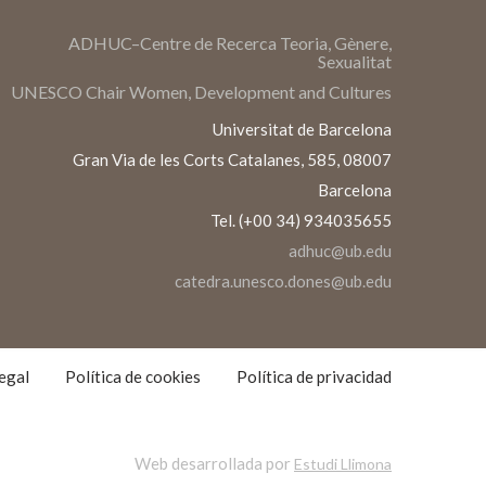
ADHUC–Centre de Recerca Teoria, Gènere,
Sexualitat
UNESCO Chair Women, Development and Cultures
Universitat de Barcelona
Gran Via de les Corts Catalanes, 585, 08007
Barcelona
Tel. (+00 34) 934035655
adhuc@ub.edu
catedra.unesco.dones@ub.edu
S
S
egal
Política de cookies
Política de privacidad
Web desarrollada por
Estudi Llimona