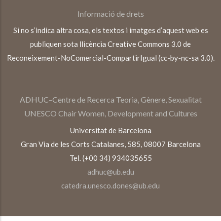
Informació de drets
Si no s’indica altra cosa, els textos i imatges d’aquest web es
publiquen sota llicència Creative Commons 3.0 de
Reconeixement-NoComercial-CompartirIgual (cc-by-nc-sa 3.0).
ADHUC–Centre de Recerca Teoria, Gènere, Sexualitat
UNESCO Chair Women, Development and Cultures
Universitat de Barcelona
Gran Via de les Corts Catalanes, 585, 08007 Barcelona
Tel. (+00 34) 934035655
adhuc@ub.edu
catedra.unesco.dones@ub.edu
TEXTOS