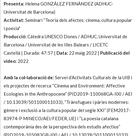
Presenta:
Helena GONZÁLEZ FERNÁNDEZ (ADHUC-
Universitat de Barcelona)
Activitat:
Seminari “Teoria dels afectes: cinema, cultura popular
i poesia"
Producció:
Càtedra UNESCO Dones / ADHUC, Universitat de
Barcelona / Universitat de les Illes Balears / LICETC
Castellà | Durada: 47:57 |
Data:
22 maig 2022 |
Publicació del
vídeo:
2022
Amb la col·laboració de:
Servei d’Activitats Culturals de la UIB i
els projectes de recerca “Cinema and Environment: Affective
Ecologies in the Anthropocene” (PID2019-110068GA-I00 / AEI
/ 10.13039/501100011033), “Trànsfugues i pàries modernes:
gènere i exclusió a la cultura popular del segle XXI” (FEM2017-
83974-P MINECO/AEI/FEDER, UE) i “La poesia catalana
contemporània des de la perspectiva dels estudis afectius”
(PID2019-105083GB-I00 / AEI / 10.13039/501100011033)