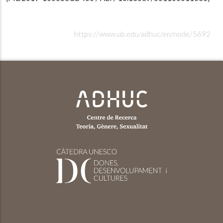
https://www.ub.edu/adhuc/en/node/5692