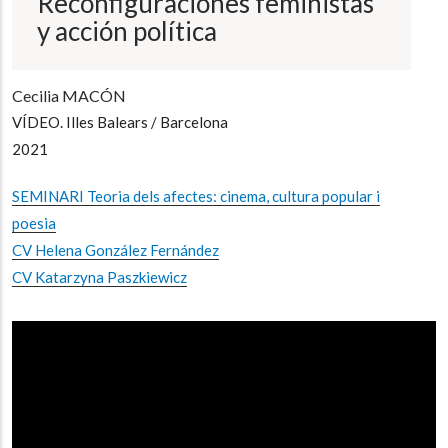
Reconfiguraciones feministas
y acción política
Cecilia MACÓN
VÍDEO. Illes Balears / Barcelona
2021
SEMINARI Teoria dels afectes: cinema, cultura popular i
poesia
CV Helena González Fernández
CV Katarzyna Paszkiewicz