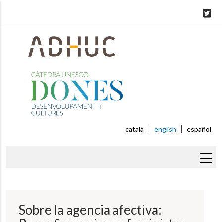
Skip
to
main
content
català
english
español
Breadcrumb
Sobre la agencia afectiva: