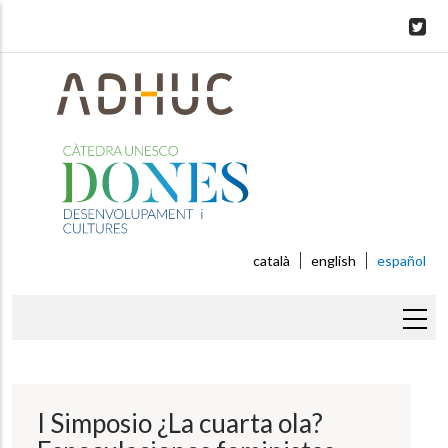
Skip
to
main
content
català
english
español
Sobrescribir
enlaces
de
I Simposio ¿La cuarta ola?
ayuda