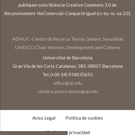
publiquen sota llicència Creative Commons 3.0 de
Reconeixement-NoComercial-CompartirIgual (cc-by-nc-sa 3.0).
ADHUC–Centre de Recerca Teoria, Gènere, Sexualitat
UNESCO Chair Women, Development and Cultures
Universitat de Barcelona
Gran Via de les Corts Catalanes, 585, 08007 Barcelona
Tel. (+00 34) 934035655
adhuc@ub.edu
catedra.unesco.dones@ub.edu
TEXTOS
LEGALES
Aviso Legal
Política de cookies
Política de privacidad