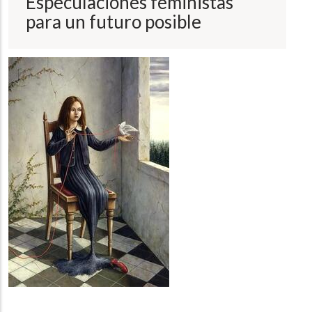
Especulaciones feministas
a
la
para un futuro posible
navegación