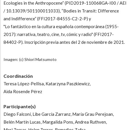
Ecologies in the Anthropocene” (PID2019-110068GA-I00 / AEI
/ 10.13039/501100011033), “Bodies in Transit: Difference
and Indifference” (FFI2017-84555-C2-2-P) y
"Lo fantástico en la cultura española ​contemporánea (1955-
2017): narrativa, teatro, cine, tv, cómic y radio" (FFI2017-
84402-P). Inscripción previa antes del 2 de noviembre de 2021.
Imagen: (c) Shiori Matsumoto
Coordinación
Teresa López-Pellisa,
Katarzyna Paszkiewicz,
Aida Rosende Pérez
Participante(s)
Diego Falconí,
Libe García Zarranz,
María Grau Perejoan,
Belén Martín Lucas,
Margalida Pons,
Andrea Ruthven,
Meri Torras,
Helen Torres,
Remedios Zafra