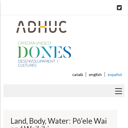
Skip
to
main
content
català
english
español
Sobrescribir
enlaces
de
Land, Body, Water: Pō’ele Wai
ayuda