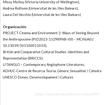
Missy Molloy (Victoria University of Wellington),
Andrea Ruthven (Universitat de les Illes Balears),
Laura Del Vecchio (Universitat de les Illes Balears)
Organización
PROJECT Cinema and Environment 2: Ways of Seeing Beyond
the Anthropocene (PID2023-152989NB-I00 – MCIN/AEI/
10.13039/501100011033);
British and Comparative Cultural Studies: Identities and
Representation (BRICCS);
LITANGLO – Contemporary Anglophone Literatures;
ADHUC-Centre de Recerca Teoria, Gènere, Sexualitat / Càtedra
UNESCO Dones, Desenvolupament i Cultures
https://www.ub.edu/adhuc/es/node/6092