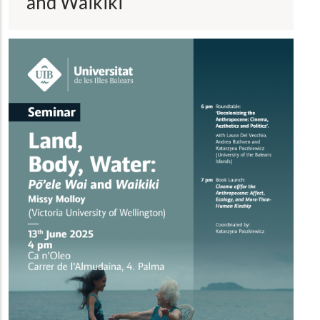
and Waikiki
a
la
navegación