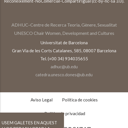
Reconeixement-NoComercial-CompartirIgual (cc-by-nc-sa 3.0).
ADHUC–Centre de Recerca Teoria, Gènere, Sexualitat
UNESCO Chair Women, Development and Cultures
Universitat de Barcelona
Gran Via de les Corts Catalanes, 585, 08007 Barcelona
Tel. (+00 34) 934035655
adhuc@ub.edu
catedra.unesco.dones@ub.edu
TEXTOS
LEGALES
Aviso Legal
Política de cookies
Política de privacidad
USEM GALETES EN AQUEST