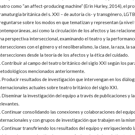
eatro como “an affect-producing machine” (Erin Hurley, 2014), el pro
ramaturgia británica del s. XXI – de autoría cis- y transgénero, LGT
reguntarse sobre los modos en que tematizan y representan (a nivel 
ontemporáneas, así como la circulación de los afectos y las relacion
na perspectiva interseccional, examinando el teatro y la performan
ntersecciones con el género y el neoliberalismo, la clase, la raza, la s
ntersecciones desde la teoría de los afectos y la ética del cuidado.
. Contribuir al campo del teatro británico del siglo XXI según los pa
etodológicos mencionados anteriormente.
. Producir resultados de investigación que intervengan en los diál
nternacionales actuales sobre teatro británico del siglo XXI.
. Diseminar la investigación del equipo a través de publicaciones y l
elevantes.
. Continuar consolidando las conexiones y colaboraciones del equip
nternacionales y con grupos de investigación que trabajen en la mism
. Continuar transfiriendo los resultados del equipo y enriqueciendo l