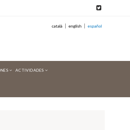
català
english
español
ONES
ACTIVIDADES