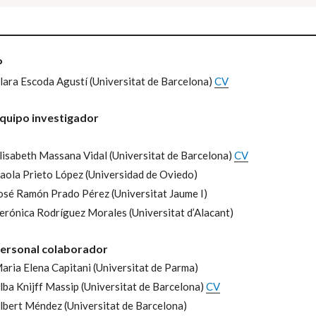
P
lara Escoda Agustí
(Universitat de Barcelona)
CV
quipo investigador
lisabeth Massana Vidal
(Universitat de Barcelona)
CV
-
aola Prieto López
(Universidad de Oviedo)
-
osé Ramón Prado Pérez
(Universitat Jaume I)
-
erónica Rodríguez Morales
(Universitat d’Alacant)
ersonal colaborador
aria Elena Capitani
(Universitat de Parma)
lba Knijff Massip
(Universitat de Barcelona)
CV
lbert Méndez
(Universitat de Barcelona)