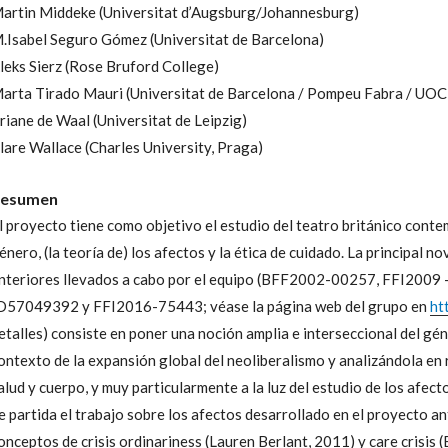
artin Middeke
(Universitat d’Augsburg/Johannesburg)
.Isabel Seguro Gómez
(Universitat de Barcelona)
leks Sierz
(Rose Bruford College)
arta Tirado Mauri
(Universitat de Barcelona / Pompeu Fabra / UOC
riane de Waal
(Universitat de Leipzig)
lare Wallace
(Charles University, Praga)
esumen
l proyecto tiene como objetivo el estudio del teatro británico conte
énero, (la teoría de) los afectos y la ética de cuidado. La principal n
nteriores llevados a cabo por el equipo (BFF2002-00257, FFI200
D57049392 y FFI2016-75443; véase la página web del grupo en
ht
etalles) consiste en poner una noción amplia e interseccional del gé
ontexto de la expansión global del neoliberalismo y analizándola en r
alud y cuerpo, y muy particularmente a la luz del estudio de los afec
e partida el trabajo sobre los afectos desarrollado en el proyecto 
onceptos de crisis ordinariness (Lauren Berlant, 2011) y care crisis