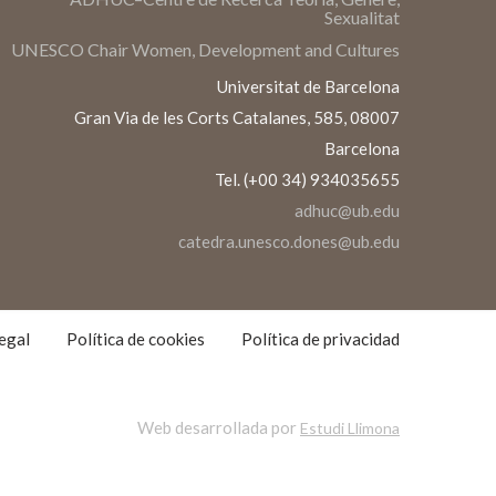
Sexualitat
UNESCO Chair Women, Development and Cultures
Universitat de Barcelona
Gran Via de les Corts Catalanes, 585, 08007
Barcelona
Tel. (+00 34) 934035655
adhuc@ub.edu
catedra.unesco.dones@ub.edu
S
S
egal
Política de cookies
Política de privacidad
Web desarrollada por
Estudi Llimona