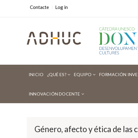
Skip
USER
Contacte
Log in
ACCOUNT
to
MENU
main
content
MAIN
NAVIGATION
INICIO
¿QUÉ ES?
EQUIPO
FORMACIÓN INV
INNOVACIÓN DOCENTE
Sobrescribir
enlaces
de
Género, afecto y ética de las c
ayuda
a