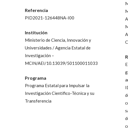
M
Referencia
M
PID2021-126448NA-I00
A
M
Institución
A
Ministerio de Ciencia, Innovación y
C
Universidades / Agencia Estatal de
Investigación –
R
MCIN/AEI/10.13039/501100011033
E
g
Programa
a
Programa Estatal para Impulsar la
I
Investigación Científico-Técnica y su
d
Transferencia
c
s
d
c