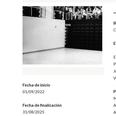
la
navegación
I
C
E
-
E
P
J
V
Fecha de inicio
P
01/09/2022
M
Fecha de finalización
A
31/08/2025
A