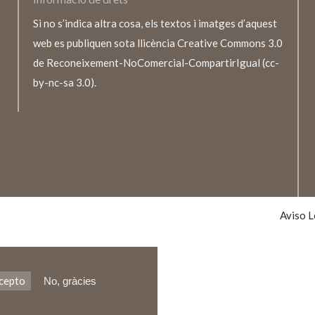
Si no s’indica altra cosa, els textos i imatges d’aquest
web es publiquen sota llicència Creative Commons 3.0
de Reconeixement-NoComercial-CompartirIgual (cc-
by-nc-sa 3.0).
TEXTO
LEGALE
Aviso L
cepto
No, gràcies