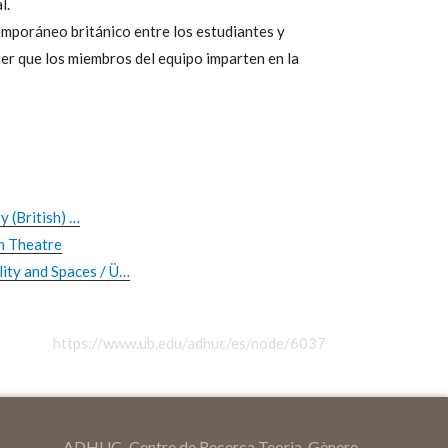
l.
emporáneo británico entre los estudiantes y
er que los miembros del equipo imparten en la
 (British) …
h Theatre
ty and Spaces / Ü…
https://www.ub.edu/adhuc/es/node/6037
ADHUC–Centre de Recerca Teoria, Gènere,