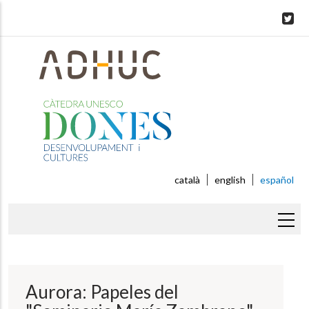
Skip
to
main
content
català
english
español
Sobrescribir
enlaces
de
Aurora: Papeles del
ayuda