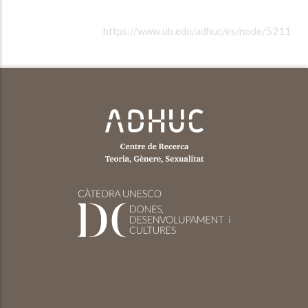
https://www.ub.edu/adhuc/es/node/5211