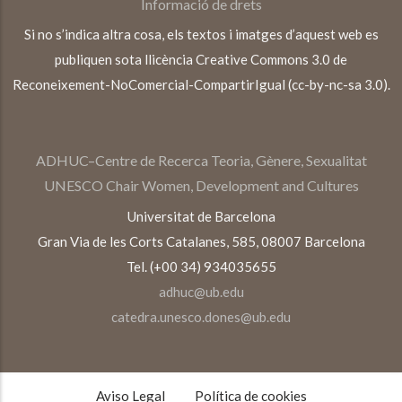
Informació de drets
Si no s’indica altra cosa, els textos i imatges d’aquest web es
publiquen sota llicència Creative Commons 3.0 de
Reconeixement-NoComercial-CompartirIgual (cc-by-nc-sa 3.0).
ADHUC–Centre de Recerca Teoria, Gènere, Sexualitat
UNESCO Chair Women, Development and Cultures
Universitat de Barcelona
Gran Via de les Corts Catalanes, 585, 08007 Barcelona
Tel. (+00 34) 934035655
adhuc@ub.edu
catedra.unesco.dones@ub.edu
TEXTOS
LEGALES
Aviso Legal
Política de cookies