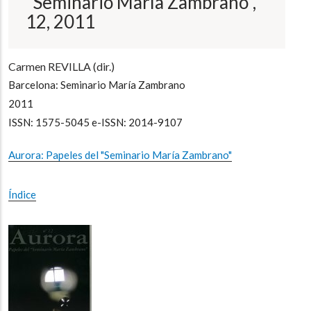
"Seminario María Zambrano",
a
la
12, 2011
navegación
Carmen REVILLA (dir.)
Barcelona: Seminario María Zambrano
2011
ISSN: 1575-5045 e-ISSN: 2014-9107
Aurora: Papeles del "Seminario María Zambrano"
Índice