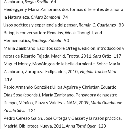
Zambrano,
Sergio Sevilla
64
Heidegger y María Zambrano: dos formas diferentes de amor a
la Naturaleza,
Chiara Zamboni
74
Usos poéticos y experiencia del pensar,
Román G. Cuartango
83
Being is conversation: Remains, Weak Thought, and
Hermeneutics,
Santiago Zabala
93
María Zambrano, Escritos sobre Ortega, edición, introducción y
notas de Ricardo Tejada, Madrid, Trotta, 2011,
Sara Ortiz
117
Miguel Morey, Monólogos de la bella durmiente. Sobre María
Zambrano, Zaragoza, Eclipsados, 2010,
Virginia Trueba Mira
119
Pablo Armando González Ulloa Aguirre y Christian Eduardo
Díaz Sosa (coords.), María Zambrano. Pensadora de nuestro
tiempo, México, Plaza y Valdés-UNAM, 2009,
María Guadalupe
Zavala Silva
121
Pedro Cerezo Galán, José Ortega y Gasset y la razón práctica,
Madrid, Biblioteca Nueva, 2011,
Anna Torné Quer
123