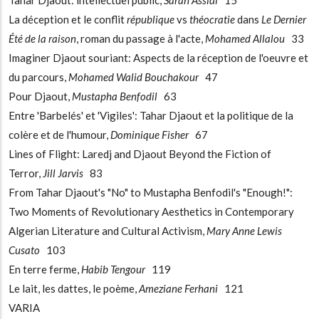
La déception et le conflit
république
vs
théocratie
dans
Le Dernier
Été de la raison
, roman du passage à l'acte,
Mohamed Allalou
33
Imaginer Djaout souriant: Aspects de la réception de l'oeuvre et
du parcours,
Mohamed Walid Bouchakour
47
Pour Djaout,
Mustapha Benfodil
63
Entre 'Barbelés' et 'Vigiles': Tahar Djaout et la politique de la
colère et de l'humour,
Dominique Fisher
67
Lines of Flight: Laredj and Djaout Beyond the Fiction of
Terror,
Jill Jarvis
83
From Tahar Djaout's "No" to Mustapha Benfodil's "Enough!":
Two Moments of Revolutionary Aesthetics in Contemporary
Algerian Literature and Cultural Activism,
Mary Anne Lewis
Cusato
103
En terre ferme,
Habib Tengour
119
Le lait, les dattes, le poème,
Ameziane Ferhani
121
VARIA