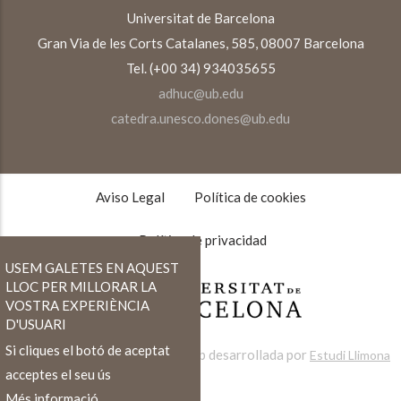
Universitat de Barcelona
Gran Via de les Corts Catalanes, 585, 08007 Barcelona
Tel. (+00 34) 934035655
adhuc@ub.edu
catedra.unesco.dones@ub.edu
TEXTOS
LEGALES
Aviso Legal
Política de cookies
Política de privacidad
USEM GALETES EN AQUEST
LLOC PER MILLORAR LA
VOSTRA EXPERIÈNCIA
D'USUARI
Si cliques el botó de aceptat
Web desarrollada por
Estudi Llimona
acceptes el seu ús
Més informació