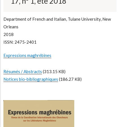
17, nº 1, été 2018
a
la
navegación
Department of French and Italian, Tulane University, New
Orleans
2018
ISSN: 2475-2401
Expressions maghrébines
Résumés / Abstracts
(313.15 KB)
Notices bio-bibliographiques
(186.27 KB)