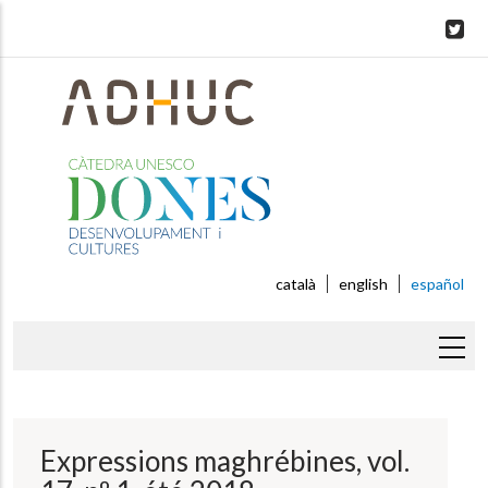
Skip
to
main
content
català
english
español
Sobrescribir
enlaces
de
Expressions maghrébines, vol.
ayuda