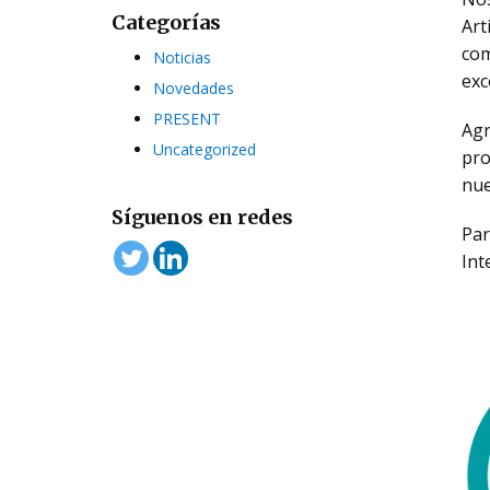
Categorías
Art
com
Noticias
exc
Novedades
PRESENT
Ag
Uncategorized
pro
nue
Síguenos en redes
Pa
Int