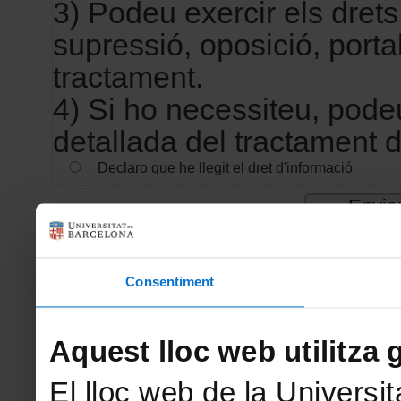
3) Podeu exercir els drets 
supressió, oposició, portabi
tractament.
4) Si ho necessiteu, pode
detallada del tractament 
Declaro que he llegit el dret d'informació
Consentiment
Aquest lloc web utilitza 
El lloc web de la Universit