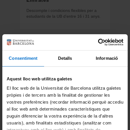
Descompte i condicions flexibles per a
estudiants de la UB d’entre 16 i 31 anys.
Consentiment
Detalls
Informació
Aquest lloc web utilitza galetes
El lloc web de la Universitat de Barcelona utilitza galetes
‘Gaudí: el despertar del
pròpies i de tercers amb la finalitat de gestionar les
geni’, al Teatre Poliorama
vostres preferències (recordar informació perquè accediu
al lloc web amb determinades característiques que
Un musical per viatjar a la infantesa de
Gaudí.
puguin diferenciar la vostra experiència de la d’altres
usuaris), amb finalitats estadístiques (analitzar com
interactueu amb el lloc web) i amb finalitats de