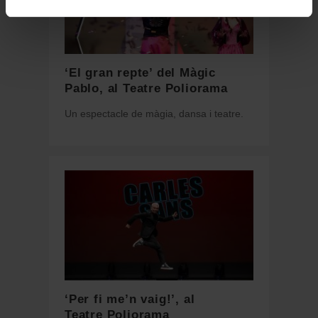
‘El gran repte’ del Màgic
Pablo, al Teatre Poliorama
Un espectacle de màgia, dansa i teatre.
‘Per fi me’n vaig!’, al
Teatre Poliorama