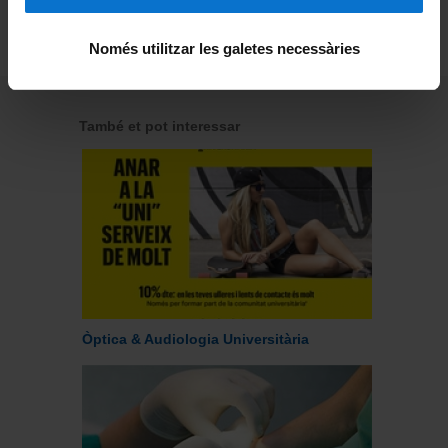
Accés per a PTGAS del Grup UB i socis
d’Alumni
Només utilitzar les galetes necessàries
També et pot interessar
Òptica & Audiologia Universitària