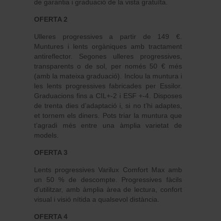
de garantia i graduació de la vista gratuïta.
OFERTA 2
Ulleres progressives a partir de 149 €.
Muntures i lents orgàniques amb tractament
antireflector. Segones ulleres progressives,
transparents o de sol, per només 50 € més
(amb la mateixa graduació). Inclou la muntura i
les lents progressives fabricades per Essilor.
Graduacions fins a CIL+-2 i ESF +-4. Disposes
de trenta dies d’adaptació i, si no t’hi adaptes,
et tornem els diners. Pots triar la muntura que
t’agradi més entre una àmplia varietat de
models.
OFERTA 3
Lents progressives Varilux Comfort Max amb
un 50 % de descompte. Progressives fàcils
d’utilitzar, amb àmplia àrea de lectura, confort
visual i visió nítida a qualsevol distància.
OFERTA 4