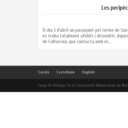
Les peripèc
El dia 3 d’abril un passejant pel terme de San
es troba totalment afeblit i desnodrit. Aques
de Collserola, que contacta amb el...
Català
Castellano
English
Equip de Biologia de la Conservació
Universitat de Ba