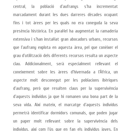
central, la població d’aufranys s’ha incrementat
marcadament durant les dues darreres dècades ocupant
fins i tot àrees per les quals no era coneguda la seva
presència històrica. En paral·lel ha augmentat la ramaderia
extensiva i s’han instal·lat gran abocadors urbans, recursos
que l’aufrany explota en aquesta àrea, pel que conèixer el
grau d’utilització dels diferents recursos resulta un aspecte
clau. Addicionalment, serà especialment rellevant el
coneixement sobre les àrees d’hivernada a l’Àfrica, un
aspecte molt desconegut per les poblacions ibèriques
d’aufrany, però que resulten claus per la supervivència
d’aquests individus ja que hi romanen una bona part de la
seva vida. Així mateix, el marcatge d’aquests individus
permetrà identificar dormidors comunals, que poden jugar
un paper molt rellevant sobre la supervivència dels
individus, així com l’ús que en fan els individus joves. En