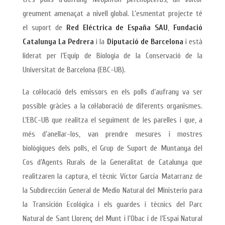
greument amenaçat a nivell global. L’esmentat projecte té
el suport de
Red Eléctrica de España SAU
,
Fundació
Catalunya La Pedrera
i la
Diputació de Barcelona
i està
liderat per l’Equip de Biologia de la Conservació de la
Universitat de Barcelona (EBC-UB).
La col·locació dels emissors en els polls d’aufrany va ser
possible gràcies a la col·laboració de diferents organismes.
L’EBC-UB que realitza el seguiment de les parelles i que, a
més d’anellar-los, van prendre mesures i mostres
biològiques dels polls, el Grup de Suport de Muntanya del
Cos d’Agents Rurals de la Generalitat de Catalunya que
realitzaren la captura, el tècnic Víctor García Matarranz de
la Subdirección General de Medio Natural del Ministerio para
la Transición Ecológica i els guardes i tècnics del Parc
Natural de Sant Llorenç del Munt i l’Obac i de l’Espai Natural