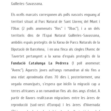
Guilleries-Savassona.
Els ocells marcats corresponen als polls nascuts enguany al
territori situat al Parc Natural de Sant Llorenç del Munt i
l’Obac (2 polls anomenats “Ros” i “Obac”), i a un dels
territoris dins de l’Espai Natural Guilleries-Savassona,
ambdós espais protegits de la Xarxa de Parcs Naturals de la
Diputació de Barcelona, i en una finca als cingles l’Avenc de
Tavertet pertanyent a la xarxa d’espais protegits de la
Fundació Catalunya La Pedrera
(1 poll anomenat
“Avenc”). Aquests joves aufranys romandran al niu fins a
una edat aproximada d’uns 70 dies i, posteriorment, una
vegada emancipats, s’espera que iniciïn la migració cap a
terres africanes a on romandran fins als dos anys d’edat. A
partir de llavors realitzaran migracions entre les àrees de
reproducció (sud-oest d’Europa) i les àrees d’hivernada