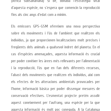
(Àfrica subsahariana) si bé, donada l’estratègia vital
d’aquesta espècie, no s’espera que comencin la reproducció
fins als cinc anys d’edat com a mínim.
Els emissors GPS-GSM ofereixen una nova perspectiva
sobre els moviments i l’ús de l’ambient que realitzen els
individus, ja que proporcionen localitzacions molt precises i
freqüents dels animals a qualsevol indret del planeta. En el
cas d’espècies amenaçades, aquesta informació és crucial
per poder conèixer les àrees més rellevants per l’alimentació
i la reproducció, l’ús que en fan dels diferents recursos,
l’abast dels moviments que realitzen els individus, així com
els efectes de les alteracions ambientals provocades per
l’home, informació bàsica per poder dissenyar mesures de
conservació efectives. L’esmentat projecte pretén assolir
aquest coneixement per l’aufrany, una espècie per la que
aquesta informació és molt poc coneguda. A la Catalunya