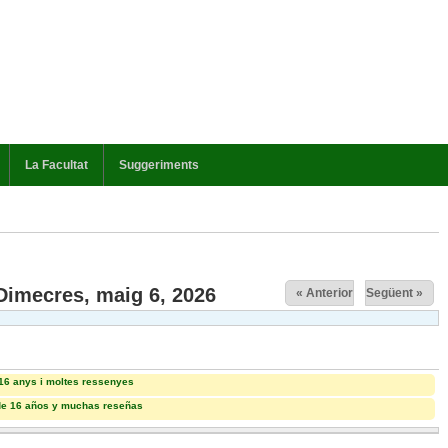
La Facultat
Suggeriments
ctiva)
Dimecres, maig 6, 2026
« Anterior
Següent »
16 anys i moltes ressenyes
de 16 años y muchas reseñas