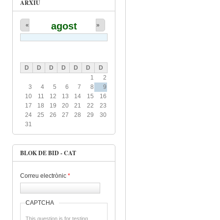
ARXIU
agost
«
»
D
D
D
D
D
D
D
1
2
3
4
5
6
7
8
9
10
11
12
13
14
15
16
17
18
19
20
21
22
23
24
25
26
27
28
29
30
31
BLOK DE BID - CAT
Correu electrònic
*
CAPTCHA
This question is for testing