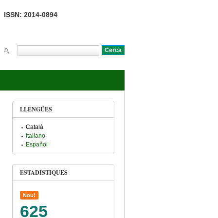
ISSN: 2014-0894
Cerca
Formulari de cerca
LLENGÜES
Català
Italiano
Español
ESTADISTIQUES
Nou!
625