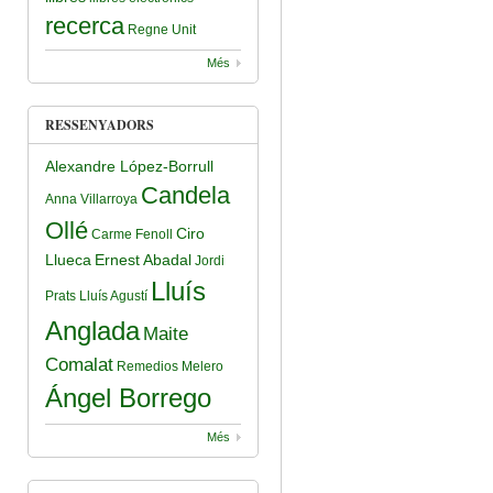
recerca
Regne Unit
Més
RESSENYADORS
Alexandre López-Borrull
Candela
Anna Villarroya
Ollé
Ciro
Carme Fenoll
Llueca
Ernest Abadal
Jordi
Lluís
Prats
Lluís Agustí
Anglada
Maite
Comalat
Remedios Melero
Ángel Borrego
Més