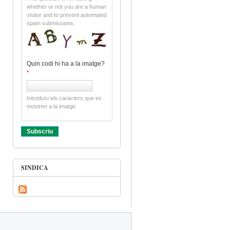
whether or not you are a human
visitor and to prevent automated
spam submissions.
Quin codi hi ha a la imatge?
*
Introduïu els caràcters que es
mostren a la imatge.
SINDICA