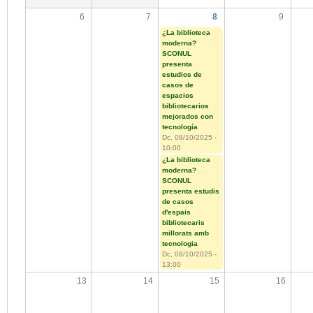
6
7
8
9
¿La biblioteca
moderna?
SCONUL
presenta
estudios de
casos de
espacios
bibliotecarios
mejorados con
tecnología
Dc, 08/10/2025 -
10:00
¿La biblioteca
moderna?
SCONUL
presenta estudis
de casos
d'espais
bibliotecaris
millorats amb
tecnologia
Dc, 08/10/2025 -
13:00
13
14
15
16