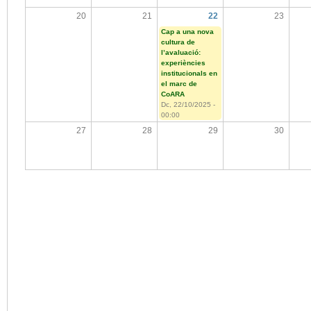
20
21
22
23
Cap a una nova
cultura de
l’avaluació:
experiències
institucionals en
el marc de
CoARA
Dc, 22/10/2025 -
00:00
27
28
29
30