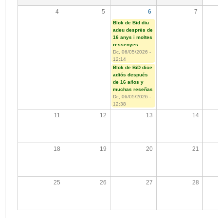
4
5
6
7
Blok de Bid diu
adeu després de
16 anys i moltes
ressenyes
Dc, 06/05/2026 -
12:14
Blok de BiD dice
adiós después
de 16 años y
muchas reseñas
Dc, 06/05/2026 -
12:38
11
12
13
14
18
19
20
21
25
26
27
28