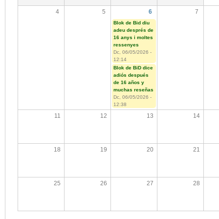
4
5
6
7
Blok de Bid diu
adeu després de
16 anys i moltes
ressenyes
Dc, 06/05/2026 -
12:14
Blok de BiD dice
adiós después
de 16 años y
muchas reseñas
Dc, 06/05/2026 -
12:38
11
12
13
14
18
19
20
21
25
26
27
28