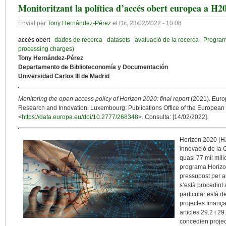
Monitoritzant la política d’accés obert europea a H2
Enviat per
Tony Hernández-Pérez
el
Dc, 23/02/2022 - 10:08
accés obert
dades de recerca
datasets
avaluació de la recerca
Program
processing charges)
Tony Hernández-Pérez
Departamento de Biblioteconomía y Documentación
Universidad Carlos III de Madrid
Monitoring the open access policy of Horizon 2020: final report
(2021). Euro
Research and Innovation. Luxembourg: Publications Office of the European 
<
https://data.europa.eu/doi/10.2777/268348
>. Consulta: [14/02/2022].
Horizon 2020 (H2
innovació de la 
quasi 77 mil mil
programa Horizon
pressupost per a
s’està procedint
particular està de
projectes finanç
articles 29.2 i 2
concedien projec