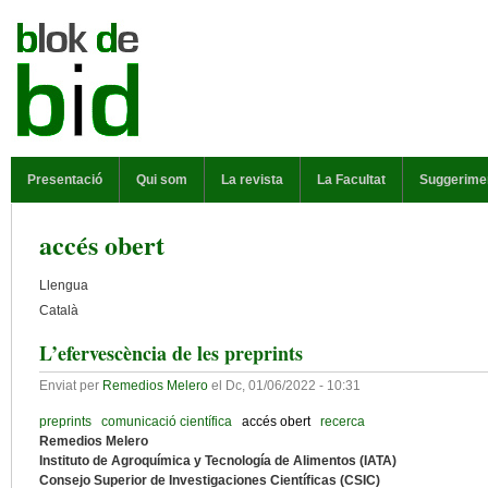
Vés al contingut
MENÚ PRINCIPAL
Presentació
Qui som
La revista
La Facultat
Suggerime
accés obert
Llengua
Català
L’efervescència de les preprints
Enviat per
Remedios Melero
el
Dc, 01/06/2022 - 10:31
preprints
comunicació científica
accés obert
recerca
Remedios Melero
Instituto de Agroquímica y Tecnología de Alimentos (IATA)
Consejo Superior de Investigaciones Científicas (CSIC)