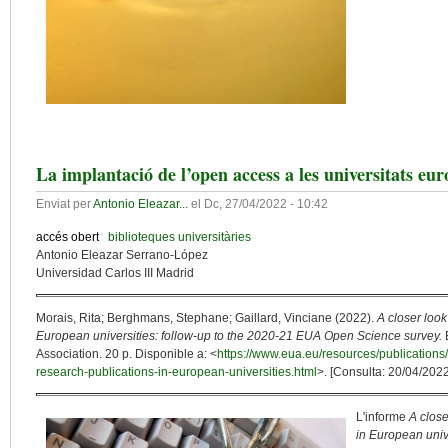
La implantació de l’open access a les universitats eur
Enviat per
Antonio Eleazar...
el
Dc, 27/04/2022 - 10:42
accés obert
biblioteques universitàries
Antonio Eleazar Serrano-López
Universidad Carlos III Madrid
Morais, Rita; Berghmans, Stephane; Gaillard, Vinciane (2022).
A closer look
European universities: follow-up to the 2020-21 EUA Open Science survey.
B
Association. 20 p. Disponible a: <
https://www.eua.eu/resources/publications
research-publications-in-european-universities.html
>. [Consulta: 20/04/202
L'informe
A close
in European univ