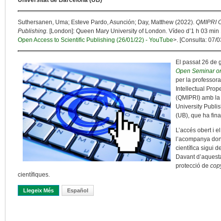
Universitat de Barcelona (UB)
Suthersanen, Uma; Esteve Pardo, Asunción; Day, Matthew (2022).
QMIPRI O
Publishing.
[London]: Queen Mary University of London. Vídeo d’1 h 03 min 1
Open Access to Scientific Publishing (26/01/22) - YouTube
>. [Consulta: 07/0
El passat 26 de 
Open Seminar on 
per la professor
Intellectual Prop
(QMIPRI) amb la
University Publi
(UB), que ha fin
L’accés obert i e
l’acompanya done
científica sigui d
Davant d’aquesta 
protecció de
cop
científiques.
Llegeix Més
Sobre Seminari Sobre Publicació En Accés Obert
Español