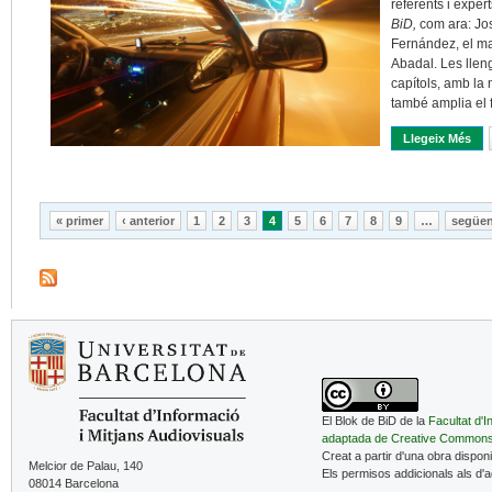
referents i exper
BiD,
com ara: Jos
Fernández, el ma
Abadal. Les llen
capítols, amb la 
també amplia el f
Llegeix Més
Sob
Pàgines
« primer
‹ anterior
1
2
3
4
5
6
7
8
9
…
següen
El Blok de BiD de la
Facultat d'I
adaptada de Creative Common
Creat a partir d'una obra dispon
Melcior de Palau, 140
Els permisos addicionals als d'
08014 Barcelona