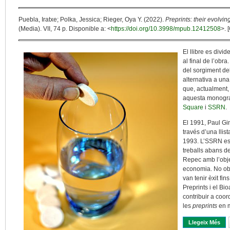
Puebla, Iratxe; Polka, Jessica; Rieger, Oya Y. (2022).
Preprints: their evolvi
(Media). VII, 74 p. Disponible a: <
https://doi.org/10.3998/mpub.12412508
>. 
El llibre es divi
al final de l’obr
del sorgiment de
alternativa a una
que, actualment,
aquesta monogra
Square
i
SSRN
.
El 1991, Paul Gi
través d’una llis
1993. L’SSRN es v
treballs abans de
Repec amb l’objec
economia. No obs
van tenir èxit fi
Preprints i el Bi
contribuir a coor
les
preprints
en m
Llegeix Més
Sob