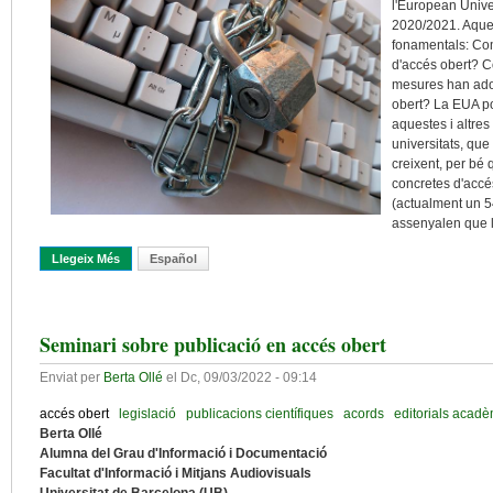
l'European Unive
2020/2021. Aque
fonamentals: Com 
d'accés obert? C
mesures han adop
obert? La EUA po
aquestes i altre
universitats, qu
creixent, per bé 
concretes d'accé
(actualment un 54
assenyalen que 
Llegeix Més
Sobre La Implantació De L’open Access A Les Universitats Euro
Español
Seminari sobre publicació en accés obert
Enviat per
Berta Ollé
el
Dc, 09/03/2022 - 09:14
accés obert
legislació
publicacions científiques
acords
editorials acad
Berta Ollé
Alumna del Grau d'Informació i Documentació
Facultat d'Informació i Mitjans Audiovisuals