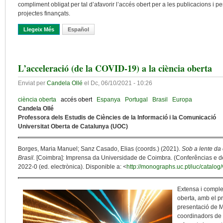
compliment obligat per tal d’afavorir l’accés obert per a les publicacions i 
projectes finançats.
Llegeix Més
Sobre Monitoritzant La Política D’accés Obert Europea A H2020
Español
L’acceleració (de la COVID-19) a la ciència oberta
Enviat per
Candela Ollé
el
Dc, 06/10/2021 - 10:26
ciència oberta
accés obert
Espanya
Portugal
Brasil
Europa
Candela Ollé
Professora dels Estudis de Ciències de la Informació i la Comunicació
Universitat Oberta de Catalunya (UOC)
Borges, Maria Manuel; Sanz Casado, Elias (coords.) (2021).
Sob a lente da 
Brasil.
[Coimbra]: Imprensa da Universidade de Coimbra. (Conferências e de
2022-0 (ed. electrònica). Disponible a: <
http://monographs.uc.pt/iuc/catalo
Extensa i comple
oberta, amb el p
presentació de M
coordinadors de 