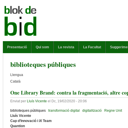
Vés al contingut
MENÚ PRINCIPAL
Presentació
Qui som
La revista
La Facultat
Suggerime
biblioteques públiques
Llengua
Català
One Library Brand: contra la fragmentació, altre cop
Enviat per
Lluís Vicente
el
Dc, 19/02/2020 - 20:06
biblioteques públiques
transformació digital
digitalització
Regne Unit
Lluís Vicente
Cap d’Innovació i iX Team
Quantion