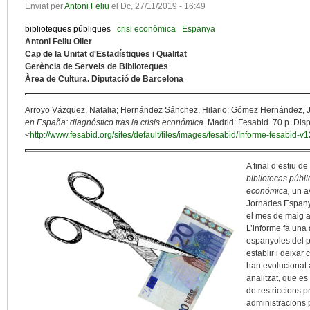
Enviat per
Antoni Feliu
el
Dc, 27/11/2019 - 16:49
biblioteques públiques
crisi econòmica
Espanya
Antoni Feliu Oller
Cap de la Unitat d'Estadístiques i Qualitat
Gerència de Serveis de Biblioteques
Àrea de Cultura. Diputació de Barcelona
Arroyo Vázquez, Natalia; Hernández Sánchez, Hilario; Gómez Hernández, J
en España: diagnóstico tras la crisis económica.
Madrid: Fesabid. 70 p. Disp
<
http://www.fesabid.org/sites/default/files/images/fesabid/Informe-fesabid-v12
A final d’estiu d
bibliotecas públi
económica,
un av
Jornades Espany
el mes de maig a
L’informe fa una
espanyoles del p
establir i deixar
han evolucionat 
analitzat, que es
de restriccions p
administracions 