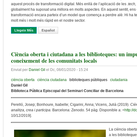
aquest procés de transformació digital. Més enllà de l’aplicació de les
.tech,
globalment ha suposat una millora en molts aspectes. En aquest sentit, ens q
transformació encara parteix d’un model que comença a perdre alè. Hi ha te
molt més i molt més ràpid en el nostre sector.
Llegeix Més
Sobre One Library Brand: Contra La Fragmentació, Altre Cop L’u
Español
Ciència oberta i ciutadana a les biblioteques: un impu
coneixement de les comunitats locals
Enviat per
Daniel Gil
el
Dc, 08/01/2020 - 15:24
ciència oberta
ciència ciutadana
biblioteques públiques
ciutadania
Daniel Gil
Biblioteca Pública Episcopal del Seminari Conciliar de Barcelona
Perelló, Josep; Bonhoure, Isabelle; Cigarini, Anna; Vicens, Julià (2019).
Cièn
analitza, crea i participa.
Barcelona: Zenodo. 54 pàg. Disponible a: <
http://
10/12/2019].
La ciència obert
a les biblioteque