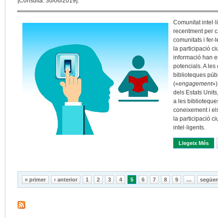
[Consulta: 30/06/2019].
Comunitat intel·l
recentment per ca
comunitats i fer-
la participació c
informació han es
potencials. A les
biblioteques púb
(«
engagement
»)
dels Estats Units
a les biblioteques
coneixement i el
la participació c
intel·ligents.
Llegeix Més
Sob
Pàgines
« primer
‹ anterior
1
2
3
4
5
6
7
8
9
…
següen