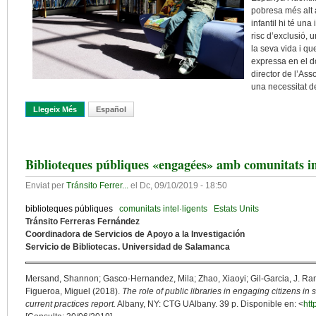
pobresa més alt 
infantil hi té una
risc d’exclusió, 
la seva vida i qu
expressa en el 
director de l’Ass
una necessitat d
Llegeix Més
Sobre Invertir En La Biblioteca, Invertir En La Igualtat D’oportuni
Español
Biblioteques públiques «engagées» amb comunitats int
Enviat per
Tránsito Ferrer...
el
Dc, 09/10/2019 - 18:50
biblioteques públiques
comunitats intel·ligents
Estats Units
Tránsito Ferreras Fernández
Coordinadora de Servicios de Apoyo a la Investigación
Servicio de Bibliotecas. Universidad de Salamanca
Mersand, Shannon; Gasco-Hernandez, Mila; Zhao, Xiaoyi; Gil-Garcia, J. Ra
Figueroa, Miguel (2018).
The role of public libraries in engaging citizens i
current practices report.
Albany, NY: CTG UAlbany. 39 p. Disponible en: <
htt