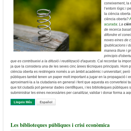
coneixement, la 
l’entorn lògic i 
la ciència oberta
ciència oberta?
A
acurada
:
La
cièn
de recerca basat 
difondre el coneix
noves eines de co
(publicacions i d
manera lliure i g
principis d'obertu
que es contribueixi a la difusió i reutilització d'aquests.
Cal recordar la impor
ja que la considera una de les seves cinc àrees tècniques principals. Hom 
ciència oberta es restringeix només a un àmbit acadèmic i universitari; però 
públiques també tenen un paper molt important a jugar en la propagació i en l
aproximant-la a la ciutadania en general i fent que aquesta es converteixi 
que tot ciutadà pot generar dades científiques, i les biblioteques públiques 
subministrar les eines necessàries per canalitzar, validar i donar forma a a
Llegeix Més
Sobre Ciència Oberta I Ciutadana A Les Biblioteques: Un Impul
Español
Les biblioteques públiques i crisi econòmica