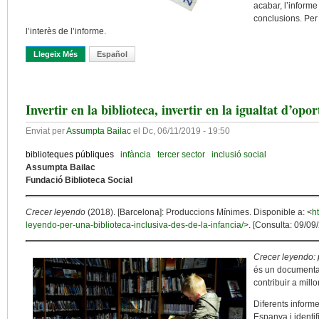
acabar, l’infor
conclusions. Per t
l’interès de l’informe.
Llegeix Més
Sobre Les Biblioteques Públiques I Crisi Econòmica
Español
Invertir en la biblioteca, invertir en la igualtat d’opor
Enviat per
Assumpta Bailac
el
Dc, 06/11/2019 - 19:50
biblioteques públiques
infància
tercer sector
inclusió social
Assumpta Bailac
Fundació Biblioteca Social
Crecer leyendo
(2018). [Barcelona]: Produccions Mínimes. Disponible a: <
h
leyendo-per-una-biblioteca-inclusiva-des-de-la-infancia/
>. [Consulta: 09/09
Crecer leyendo: p
és un documental
contribuir a millo
Diferents informe
Espanya i identif