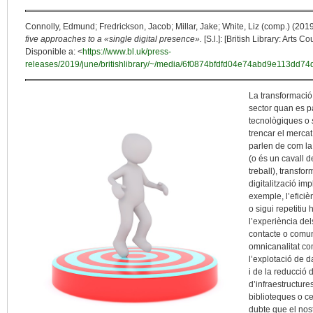
Connolly, Edmund; Fredrickson, Jacob; Millar, Jake; White, Liz (comp.) (201
five approaches to a «single digital presence».
[S.l.]: [British Library: Arts 
Disponible a: <
https://www.bl.uk/press-
releases/2019/june/britishlibrary/~/media/6f0874bfdfd04e74abd9e113dd7
La transformació 
sector quan es p
tecnològiques o
trencar el mercat
parlen de com la 
(o és un cavall d
treball), transfor
digitalització i
exemple, l’eficiè
o sigui repetitiu
l’experiència del
contacte o comun
omnicanalitat co
l’explotació de 
i de la reducció d
d’infraestructur
biblioteques o c
dubte que el nos