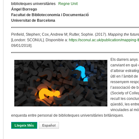
biblioteques universitàries
Regne Unit
Ángel Borrego
Facultat de Biblioteconomia i Documentació
Universitat de Barcelona
Pinfield, Stephen; Cox, Andrew M; Rutter, Sophie. (2017).
Mapping the future
[London: SCONUL]. Disponible a:
https://sconul.ac.uk/publication/mapping-t
09/01/2018].
Els darrers anys
canviant en què e
d’albirar estratè
útil en l’àmbit d
ressenyem respon
l’associació de 
(Society of Colle
recull les conclu
qüestió, les entr
vinculades al mó
enquesta entre personal de biblioteques universitàries britàniques.
Llegeix Més
Sobre Quin Futur Per A Les Biblioteques Universitàries?
Español