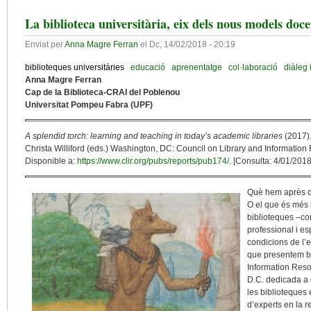
La biblioteca universitària, eix dels nous models doc
Enviat per
Anna Magre Ferran
el
Dc, 14/02/2018 - 20:19
biblioteques universitàries
educació
aprenentatge
col·laboració
diàleg 
Anna Magre Ferran
Cap de la Biblioteca-CRAI del Poblenou
Universitat Pompeu Fabra (UPF)
A splendid torch: learning and teaching in today’s academic libraries
(2017).
Christa Williford (eds.) Washington, DC: Council on Library and Information
Disponible a:
https://www.clir.org/pubs/reports/pub174/
. [Consulta: 4/01/2018
Què hem après de
O el que és més 
biblioteques –co
professional i es
condicions de l’
que presentem be
Information Res
D.C. dedicada a e
les biblioteques 
d’experts en la r