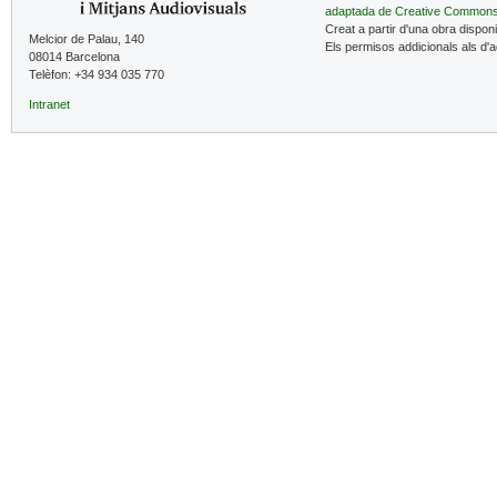
adaptada de Creative Common
Creat a partir d'una obra dispon
Melcior de Palau, 140
Els permisos addicionals als d'
08014 Barcelona
Telèfon: +34 934 035 770
Intranet