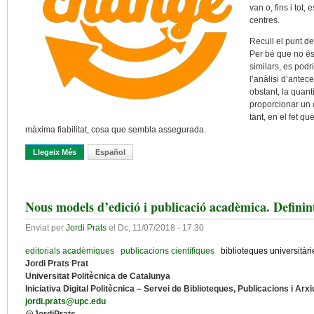
van o, fins i tot
centres.
Recull el punt de
Per bé que no és
similars, es podr
l’anàlisi d’ante
obstant, la quanti
proporcionar un c
tant, en el fet q
màxima fiabilitat, cosa que sembla assegurada.
Llegeix Més
Sobre Tendències Per A Biblioteques Universitàries En Un Ento
Español
Nous models d’edició i publicació acadèmica. Definin
Enviat per
Jordi Prats
el
Dc, 11/07/2018 - 17:30
editorials acadèmiques
publicacions científiques
biblioteques universitàri
Jordi Prats Prat
Universitat Politècnica de Catalunya
Iniciativa Digital Politècnica – Servei de Biblioteques, Publicacions i Arx
jordi.prats@upc.edu