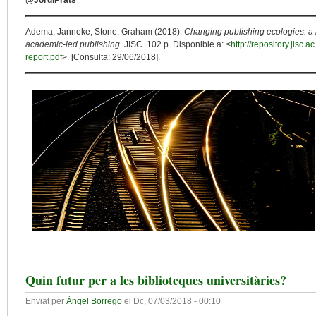
@JordiPrats
Adema, Janneke; Stone, Graham (2018).
Changing publishing ecologies: a 
academic-led publishing.
JISC. 102 p. Disponible a: <
http://repository.jisc
report.pdf
>. [Consulta: 29/06/2018].
Quin futur per a les biblioteques universitàries?
Enviat per
Àngel Borrego
el
Dc, 07/03/2018 - 00:10