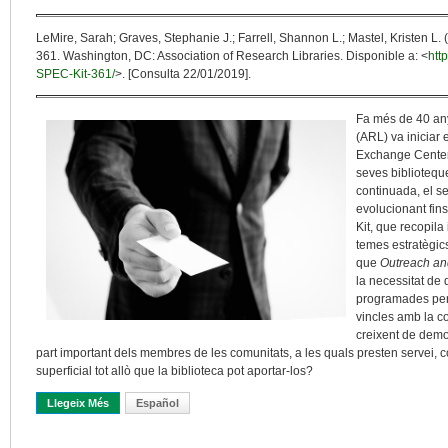
LeMire, Sarah; Graves, Stephanie J.; Farrell, Shannon L.; Mastel, Kristen 
361. Washington, DC: Association of Research Libraries. Disponible a: <
htt
SPEC-Kit-361/
>. [Consulta 22/01/2019].
Fa més de 40 any
(ARL) va inicia
Exchange Center)
seves biblioteque
continuada, el se
evolucionant fin
Kit, que recopila
temes estratègics
que
Outreach a
la necessitat de 
programades per f
vincles amb la co
creixent de demo
part important dels membres de les comunitats, a les quals presten servei,
superficial tot allò que la biblioteca pot aportar-los?
Llegeix Més
Sobre Fem-Nos Conèixer
Español