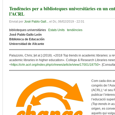
Tendències per a biblioteques universitàries en un en
l’ACRL
Enviat per
José Pablo Gall...
el
Dc, 06/02/2019 - 22:01
biblioteques universitàries
Estats Units
tendències
José Pablo Gallo León
Biblioteca de Educación
Universidad de Alicante
Palazzolo, Chris; [et al.] (2018). «2018 Top trends in academic libraries: a r
academic libraries in higher education». College & Research Libraries news, 
<
https://crln.acrl.org/index.php/crlnews/article/view/17001/18750
>. [Consult
Com cada dos any
congrés de l’Ass
(ACRL),¹ el seu
publicar l’intere
l’educació super
(Top trends in ac
origen, es conve
aquells qui vulgu