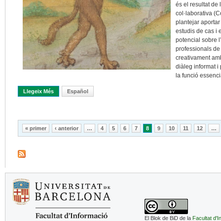
és el resultat de
col·laborativa (
plantejar aporta
estudis de cas i 
potencial sobre 
professionals de 
creativament amb
diàleg informat i
la funció essenci
Llegeix Més
Sobre La Biblioteca Universitària, Eix Dels Nous Models Docents
Español
Pàgines
« primer
‹ anterior
…
4
5
6
7
8
9
10
11
12
…
El Blok de BiD de la
Facultat d'I