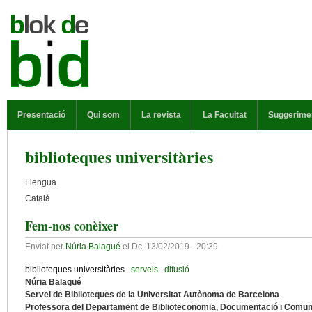
Vés al contingut
MENÚ PRINCIPAL
Presentació
Qui som
La revista
La Facultat
Suggerime
biblioteques universitàries
Llengua
Català
Fem-nos conèixer
Enviat per
Núria Balagué
el
Dc, 13/02/2019 - 20:39
biblioteques universitàries
serveis
difusió
Núria Balagué
Servei de Biblioteques de la Universitat Autònoma de Barcelona
Professora del Departament de Biblioteconomia, Documentació i Comuni