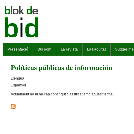
Vés al contingut
MENÚ PRINCIPAL
Presentació
Qui som
La revista
La Facultat
Suggerime
Políticas públicas de información
Llengua
Espanyol
Actualment no hi ha cap contingut classificat amb aquest terme.