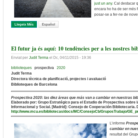
just un any
. Cal destacar 
encara ho ha de ser més fer
posar-se a fer-ne de nove
Llegeix Més
Sobre Les Tendències De Les Biblioteques Acadèmiques I De Rec
Español
El futur ja és aquí: 10 tendències per a les nostres bi
Enviat per
Judit Terma
el
Dc, 04/11/2015 - 19:36
biblioteques
prospectiva
2020
Judit Terma
Directora tècnica de planificació, projectes i avaluació
Biblioteques de Barcelona
Prospectiva 2020: las diez áreas que más van a cambiar en nuestras bi
Elaborado por: Grupo Estratégico para el Estudio de Prospectiva sobre l
Informacional y Social. [Madrid]: Consejo de Cooperación Bibliotecaria. 
http://www.mcu.es/bibliotecas/docs/MC/ConsejoCb/GruposTrabajo/GE_pr
L’informe
Prospe
cambiar en nues
resultat del Gru