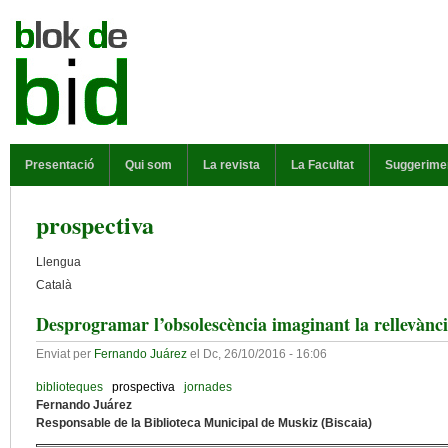
Vés al contingut
MENÚ PRINCIPAL
Presentació
Qui som
La revista
La Facultat
Suggerime
prospectiva
Llengua
Català
Desprogramar l’obsolescència imaginant la rellevànc
Enviat per
Fernando Juárez
el
Dc, 26/10/2016 - 16:06
biblioteques
prospectiva
jornades
Fernando Juárez
Responsable de la Biblioteca Municipal de Muskiz (Biscaia)