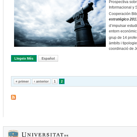
Prospectiva sobr
Informacional y S
Cooperación Bibl
estratégico 201
d’impulsar estud
entorn econòmic, 
grup de 14 profe
àmbits i tipologi
coordinació de J
Llegeix Més
Sobre El Futur Ja És Aquí: 10 Tendències Per A Les Nostres Bib
Español
Pàgines
« primer
‹ anterior
1
2