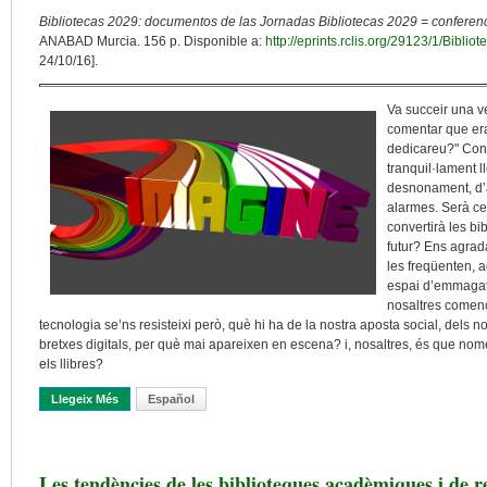
Bibliotecas 2029: documentos de las Jornadas Bibliotecas 2029 = conferenc
ANABAD Murcia. 156 p. Disponible a:
http://eprints.rclis.org/29123/1/Bib
24/10/16].
Va succeir una v
comentar que era 
dedicareu?" Cons
tranquil·lament l
desnonament, d’av
alarmes. Serà ce
convertirà les b
futur? Ens agrad
les freqüenten, 
espai d’emmagatz
nosaltres comença
tecnologia se’ns resisteixi però, què hi ha de la nostra aposta social, dels no
bretxes digitals, per què mai apareixen en escena? i, nosaltres, és que nom
els llibres?
Llegeix Més
Sobre Desprogramar L’obsolescència Imaginant La Rellevància
Español
Les tendències de les biblioteques acadèmiques i de r