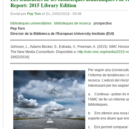
Report: 2015 Library Edition
Enviat per
Pep Torn
el
Dc, 24/02/2016 - 09:48
biblioteques universitàries
biblioteques de recerca
prospectiva
Pep Torn
Director de la Biblioteca de l’European University Institute (EUI)
Johnson, L.; Adams Becker, S.; Estrada, V.; Freeman, A. (2015).
NMC Horizon 
The New Media Consortium. Disponible a:
http://cdn.nmc.org/media/2015-nm
18/02/2016]
Per segon any (consecuti
l’informe de tendències i 
recerca. L’edició del
Horiz
interessant per les següen
a. Continua –potser és ma
l’NMC de fer un informe an
biblioteques.
b. Ens ofereix una nova l
experts ens diuen que ens 
c. Ens permet comparar 