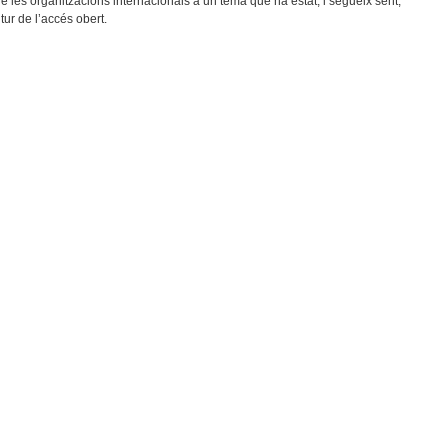
e les organitzacions internacionals a un tema que ha estat, i segueix sent,
utur de l’accés obert.
 I Pràctiques Fraudulentes A La Comunicació Científica: Obrint El Focus Més Enllà 