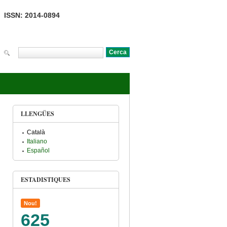
ISSN: 2014-0894
Cerca
Formulari de cerca
LLENGÜES
Català
Italiano
Español
ESTADISTIQUES
Nou!
625