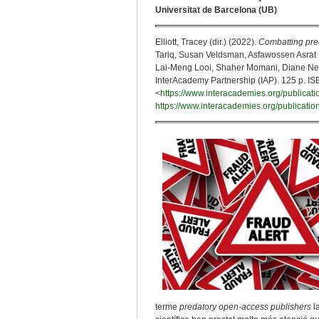
Universitat de Barcelona (UB)
Elliott, Tracey (dir.) (2022).
Combatting pre
Tariq, Susan Veldsman, Asfawossen Asrat K
Lai-Meng Looi, Shaher Momani, Diane Ne
InterAcademy Partnership (IAP). 125 p. I
<
https://www.interacademies.org/publicati
https://www.interacademies.org/publicati
terme
predatory open-access publishers
la