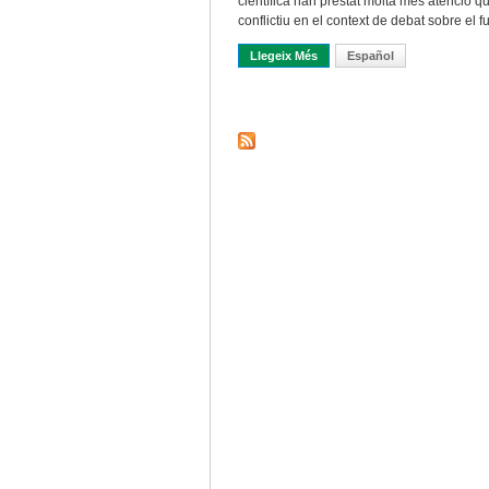
científica han prestat molta més atenció qu
conflictiu en el context de debat sobre el f
Llegeix Més
Sobre Ineficiències, Defectes
Español