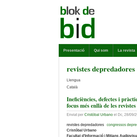
Vés al contingut
MENÚ PRINCIPAL
Presentació
Qui som
La revista
revistes depredadores
Llengua
Català
Ineficiències, defectes i pràct
focus més enllà de les reviste
Enviat per
Cristóbal Urbano
el
Dc, 28/09/2
revistes depredadores
congressos depre
Cristóbal Urbano
Facultat d’Informació i Mitjans Audiovis