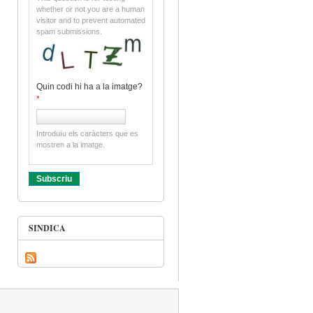
whether or not you are a human
visitor and to prevent automated
spam submissions.
Quin codi hi ha a la imatge?
*
Introduïu els caràcters que es
mostren a la imatge.
SINDICA