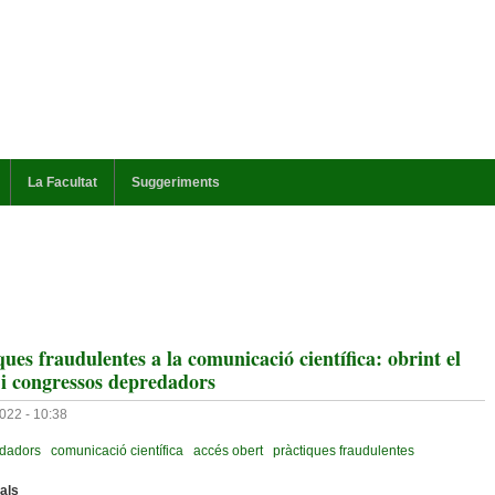
La Facultat
Suggeriments
iques fraudulentes a la comunicació científica: obrint el
s i congressos depredadors
022 - 10:38
dadors
comunicació científica
accés obert
pràctiques fraudulentes
uals