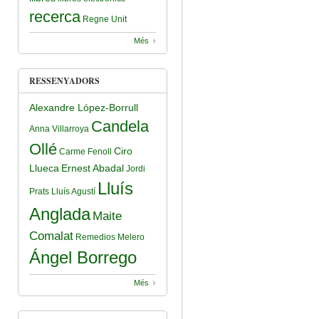
recerca
Regne Unit
De Les Revistes I Congressos Depredadors
Més
RESSENYADORS
Alexandre López-Borrull
Candela
Anna Villarroya
Ollé
Ciro
Carme Fenoll
Llueca
Ernest Abadal
Jordi
Lluís
Prats
Lluís Agustí
Anglada
Maite
Comalat
Remedios Melero
Ángel Borrego
Més