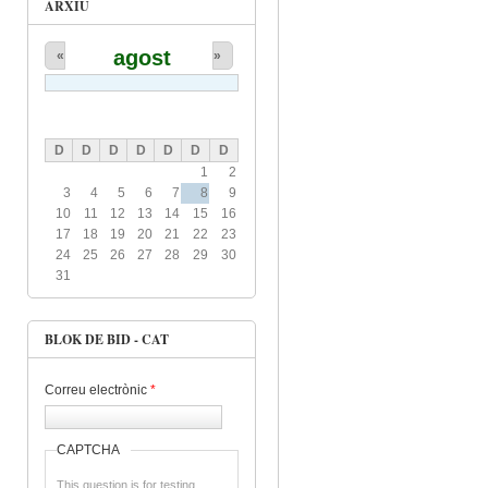
ARXIU
agost
«
»
D
D
D
D
D
D
D
1
2
3
4
5
6
7
8
9
10
11
12
13
14
15
16
17
18
19
20
21
22
23
24
25
26
27
28
29
30
31
BLOK DE BID - CAT
Correu electrònic
*
CAPTCHA
This question is for testing