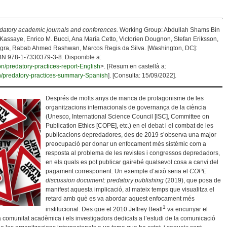
datory academic journals and conferences.
Working Group: Abdullah Shams Bin
assaye, Enrico M. Bucci, Ana María Cetto, Victorien Dougnon, Stefan Eriksson,
gra, Rabab Ahmed Rashwan, Marcos Regis da Silva. [Washington, DC]:
SBN 978-1-7330379-3-8. Disponible a:
on/predatory-practices-report-English
>. [Resum en castellà a:
on/predatory-practices-summary-Spanish
]. [Consulta: 15/09/2022].
Després de molts anys de manca de protagonisme de les
organitzacions internacionals de governança de la ciència
(Unesco, International Science Council [ISC], Committee on
Publication Ethics [COPE], etc.) en el debat i el combat de les
publicacions depredadores, des de 2019 s’observa una major
preocupació per donar un enfocament més sistèmic com a
resposta al problema de les revistes i congressos depredadors,
en els quals es pot publicar gairebé qualsevol cosa a canvi del
pagament corresponent. Un exemple d’això seria el
COPE
discussion document: predatory publishing
(2019), que posa de
manifest aquesta implicació, al mateix temps que visualitza el
retard amb què es va abordar aquest enfocament més
1
institucional. Des que el 2010 Jeffrey Beall
va encunyar el
 comunitat acadèmica i els investigadors dedicats a l’estudi de la comunicació