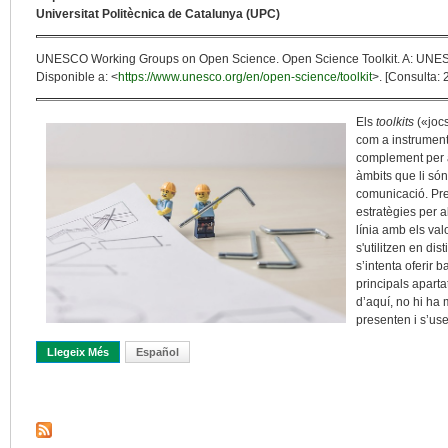
Universitat Politècnica de Catalunya (UPC)
UNESCO Working Groups on Open Science. Open Science Toolkit. A: UN
Disponible a: <
https://www.unesco.org/en/open-science/toolkit
>. [Consulta: 
Els
toolkits
(«joc
com a instruments
complement per as
àmbits que li són 
comunicació. Pre
estratègies per 
línia amb els va
s'utilitzen en dis
s’intenta oferir 
principals apartat
d’aquí, no hi ha 
presenten i s’us
Llegeix Més
Sobre Open Science Toolkit. L’eina De Desenvolupament De L
Español