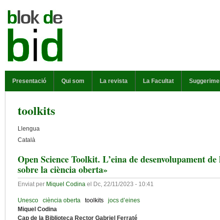
Vés al contingut
MENÚ PRINCIPAL
Presentació
Qui som
La revista
La Facultat
Suggerime
toolkits
Llengua
Català
Open Science Toolkit. L’eina de desenvolupament d
sobre la ciència oberta»
Enviat per
Miquel Codina
el
Dc, 22/11/2023 - 10:41
Unesco
ciència oberta
toolkits
jocs d’eines
Miquel Codina
Cap de la Biblioteca Rector Gabriel Ferraté